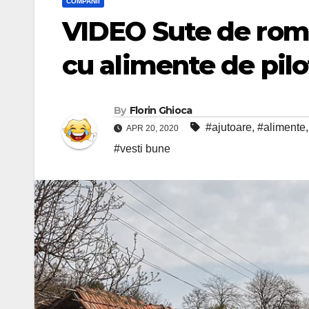
COMPANII
VIDEO Sute de român
cu alimente de pilo
By
Florin Ghioca
#ajutoare
,
#alimente
APR 20, 2020
#vesti bune