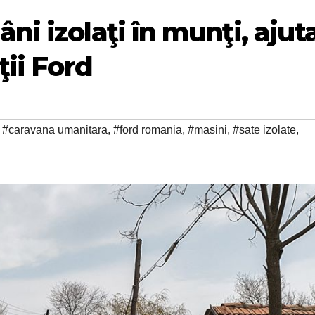
i izolaţi în munţi, ajuta
ţii Ford
,
#caravana umanitara
,
#ford romania
,
#masini
,
#sate izolate
,