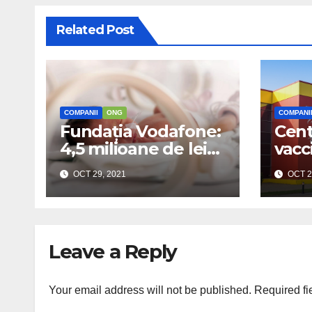
Related Post
COMPANII
ONG
COMPANI
Fundația Vodafone:
Cent
4,5 milioane de lei
vacc
pentru șase secții
„Dra
OCT 29, 2021
OCT 2
de neonatologie
orga
tomb
o ma
Leave a Reply
Your email address will not be published.
Required fi