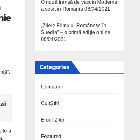
O nouă tranșă de vaccin Moderna
a
a sosit în România
08/04/2021
nie
„Zilele Filmului Românesc în
Suedia” – o primă ediție online
08/04/2021
Categories
nţă”,
Companii
CultȘtiri
ază
Eroul Zilei
s le-a
Featured
că