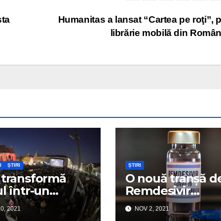
sta
Humanitas a lansat “Cartea pe roţi”, 
librărie mobilă din Româ
I
ȘTIRI
ȘTIRI
 transformă
O nouă tranșă d
ul într-un
Remdesivir
SCO City of
distribuită spital
0, 2021
NOV 2, 2021
”
Covid-19