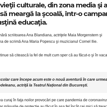
vieţii culturale, din zona media şi 
i să meargă la şcoală, într-o campa
usţină educaţia.
mără scriitoarea Ana Blandiana, actriţele Maia Morgenstern şi
de scrimă Ana Maria Popescu şi muzicianul Cornel Ilie.
inue să citească la fel de mult cum sper că au făcut-o şi în vaca
l şcolar care începe acum este o nouă aventură în care urme
deleanu, actriţă la Teatrul Naţional din Bucureşti.
vea curaj în faţa noilor provocări pe care pandemia de coronaviru
r măsurile de protecţie au făcut în aşa fel încât cei mici să trea