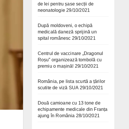
de lei pentru șase secții de
neonatologie
29/10/2021
După moldoveni, o echipă
medicală daneză sprijină un
spital românesc
29/10/2021
Centrul de vaccinare „Dragonul
Roșu” organizează tombolă cu
premiu o mașină!
29/10/2021
România, pe lista scurtă a țărilor
scutite de viză SUA
29/10/2021
Două camioane cu 13 tone de
echipamente medicale din Franța
ajung în România
28/10/2021