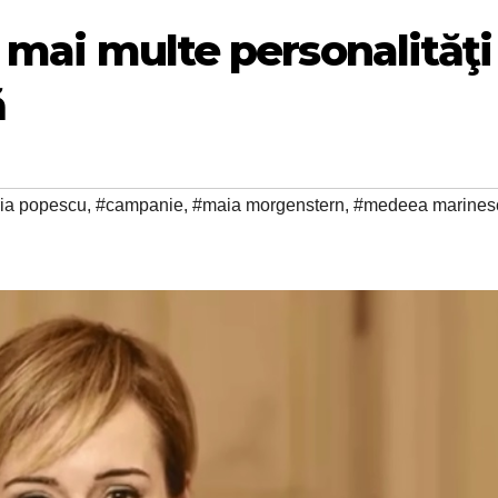
e mai multe personalităţi
ă
ia popescu
,
#campanie
,
#maia morgenstern
,
#medeea marines