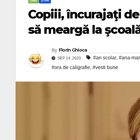
ONG
ȘTIRI
Copiii, încurajaţi d
să meargă la şcoal
By
Florin Ghioca
#an scolar
,
#ana-mar
SEP 14, 2020
#ora de caligrafie
,
#vesti bune