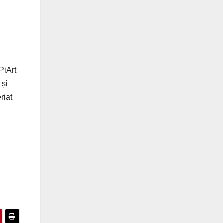
PiArt
 și
riat