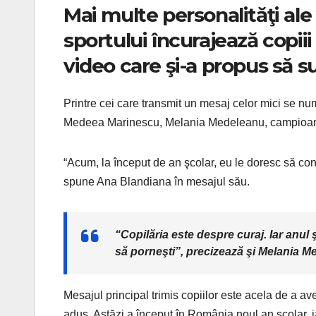
Mai multe personalităţi ale 
sportului încurajează copii
video care şi-a propus să s
Printre cei care transmit un mesaj celor mici se nu
Medeea Marinescu, Melania Medeleanu, campioana 
“Acum, la început de an şcolar, eu le doresc să cont
spune Ana Blandiana în mesajul său.
“Copilăria este despre curaj. Iar anu
să porneşti”, precizează şi Melania Me
Mesajul principal trimis copiilor este acela de a a
adus. Astăzi a început în România noul an şcolar, ia