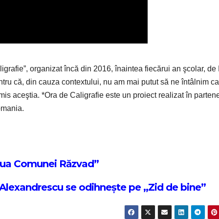
grafie”, organizat încă din 2016, înaintea fiecărui an şcolar, de 
ntru că, din cauza contextului, nu am mai putut să ne întâlnim ca
s aceştia. *Ora de Caligrafie este un proiect realizat în partene
omania.
„Ziua Comunei Răzvad”
e Alexandrescu se odihnește pe „Zid de bine”