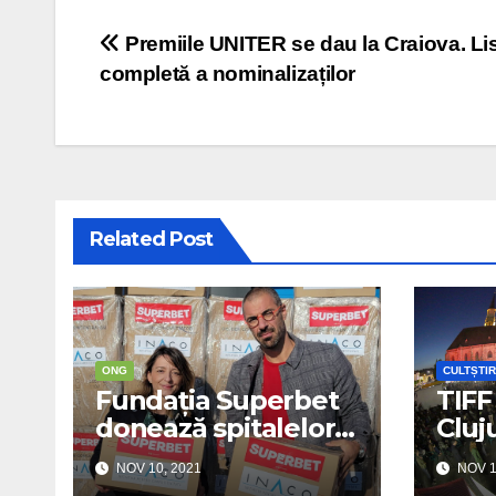
Post navigation
Premiile UNITER se dau la Craiova. Li
completă a nominalizaților
Related Post
ONG
CULTȘTIR
Fundația Superbet
TIFF
donează spitalelor
Cluj
110 concentratoare
„UNE
NOV 10, 2021
NOV 1
de oxigen
Film