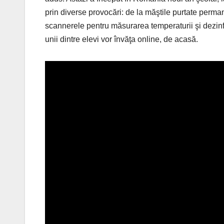
prin diverse provocări: de la măştile purtate perman
scannerele pentru măsurarea temperaturii şi dezinf
unii dintre elevi vor învăţa online, de acasă.