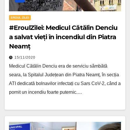
EROUL ZILEI
#EroulZilei: Medicul Cătălin Denciu
a salvat vieți în incendiul din Piatra
Neamț
15/11/2020
Medicul Cătălin Denciu era de serviciu sâmbătă
seara, la Spitalul Județean din Piatra Neamț, în secția
ATI dedicată bolnavilor infectați cu Sars CoV-2, când a
pornit un incendiu foarte puternic.…