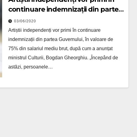
continuare indemnizații din partea
Guvernului
03/06/2020
Artiștii independenți vor primi în continuare
indemnizații din partea Guvernului, în valoare de
75% din salariul mediu brut, după cum a anunțat
ministrul Culturii, Bogdan Gheorghiu. „Începând de
astăzi, persoanele…