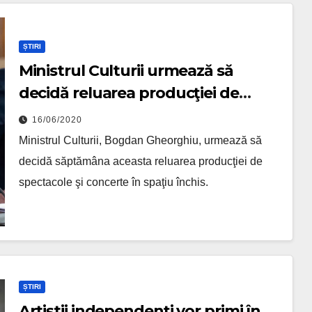
ȘTIRI
Ministrul Culturii urmează să
decidă reluarea producţiei de
spectacole şi concerte în spaţiu
16/06/2020
închis
Ministrul Culturii, Bogdan Gheorghiu, urmează să
decidă săptămâna aceasta reluarea producţiei de
spectacole şi concerte în spaţiu închis.
ȘTIRI
Artiștii independenți vor primi în