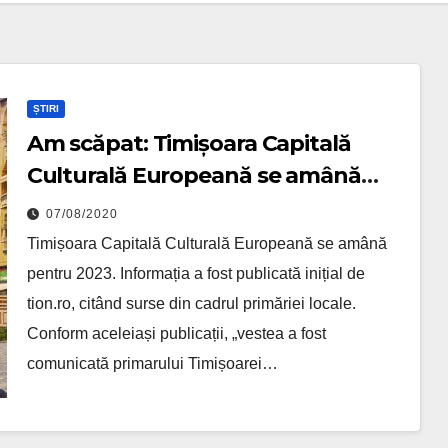
ȘTIRI
Am scăpat: Timișoara Capitală
Culturală Europeană se amână
pentru 2023
07/08/2020
Timișoara Capitală Culturală Europeană se amână
pentru 2023. Informația a fost publicată inițial de
tion.ro, citând surse din cadrul primăriei locale.
Conform aceleiași publicații, „vestea a fost
comunicată primarului Timișoarei…