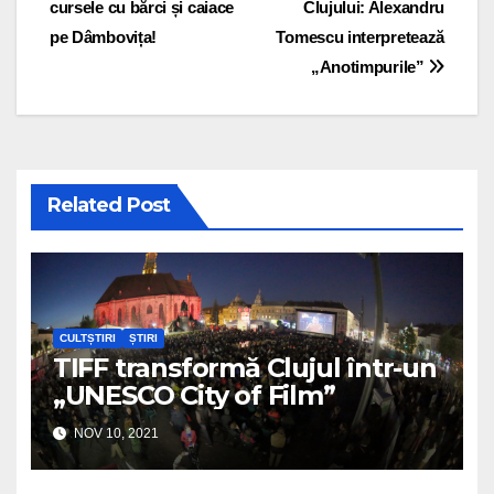
cursele cu bărci și caiace
Clujului: Alexandru
pe Dâmbovița!
Tomescu interpretează
„Anotimpurile”
Related Post
CULTȘTIRI
ȘTIRI
TIFF transformă Clujul într-un
„UNESCO City of Film”
NOV 10, 2021