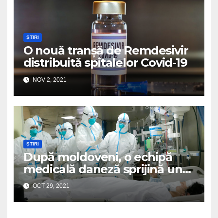
ȘTIRI
O nouă tranșă de Remdesivir
distribuită spitalelor Covid-19
NOV 2, 2021
ȘTIRI
După moldoveni, o echipă
medicală daneză sprijină un
spital românesc
OCT 29, 2021