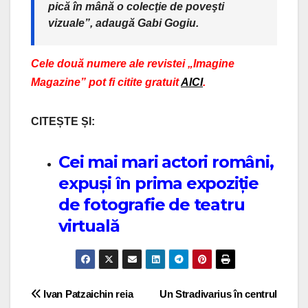
pică în mână o colecţie de poveşti
vizuale”, adaugă Gabi Gogiu.
Cele două numere ale revistei „Imagine
Magazine” pot fi citite gratuit
AICI
.
CITEȘTE ȘI:
Cei mai mari actori români,
expuși în prima expoziție
de fotografie de teatru
virtuală
Post navigation
Ivan Patzaichin reia
Un Stradivarius în centrul