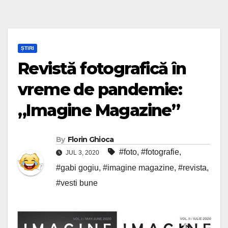
ȘTIRI
Revistă fotografică în
vreme de pandemie:
„Imagine Magazine”
By
Florin Ghioca
#foto
,
#fotografie
,
JUL 3, 2020
#gabi gogiu
,
#imagine magazine
,
#revista
,
#vesti bune