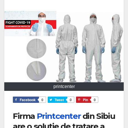
printcenter
Facebook
0
Tweet
0
Pin
0
Firma
Printcenter
din Sibiu
are o soluție de tratare a