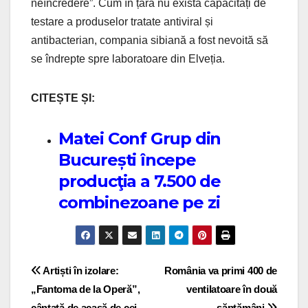
neîncredere”. Cum în țară nu există capacități de
testare a produselor tratate antiviral și
antibacterian, compania sibiană a fost nevoită să
se îndrepte spre laboratoare din Elveția.
CITEȘTE ȘI:
Matei Conf Grup din
București începe
producţia a 7.500 de
combinezoane pe zi
Post navigation
Artiști în izolare:
România va primi 400 de
„Fantoma de la Operă”,
ventilatoare în două
cântată de acasă de cei
săptămâni