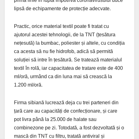
prima linie în lupta împotriva coronavirusului duce
lipsă de echipamente de protecție adecvate.
Practic, orice material textil poate fi tratat cu
ajutorul acestei tehnologii, de la TNT (țesătura
nețesută) la bumbac, poliester și altele, cu condiția
ca acesta să nu fie hidrofob, adică să permită
soluției să intre în țesătură. Se tratează materialul
textil în rolă, iar capacitatea de tratare este de 400
ml/oră, urmând ca din luna mai să crească la
1.200 ml/oră.
Firma sibiană lucrează deja cu trei parteneri din
țară care au capacități de confecționare, și care
pot livra până la 25.000 de halate sau
combinezone pe zi. Totodată, a fost dezvoltată și o
mască din TNT cu filtru, tratată antiviral și