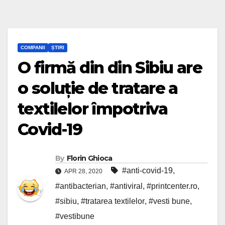
COMPANII
ȘTIRI
O firmă din din Sibiu are
o soluție de tratare a
textilelor împotriva
Covid-19
By
Florin Ghioca
#anti-covid-19
,
APR 28, 2020
#antibacterian
,
#antiviral
,
#printcenter.ro
,
#sibiu
,
#tratarea textilelor
,
#vesti bune
,
#vestibune