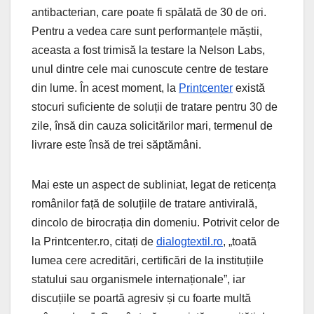
antibacterian, care poate fi spălată de 30 de ori.
Pentru a vedea care sunt performanțele măștii,
aceasta a fost trimisă la testare la Nelson Labs,
unul dintre cele mai cunoscute centre de testare
din lume. În acest moment, la
Printcenter
există
stocuri suficiente de soluții de tratare pentru 30 de
zile, însă din cauza solicitărilor mari, termenul de
livrare este însă de trei săptămâni.
Mai este un aspect de subliniat, legat de reticența
românilor față de soluțiile de tratare antivirală,
dincolo de birocrația din domeniu. Potrivit celor de
la Printcenter.ro, citați de
dialogtextil.ro
, „toată
lumea cere acreditări, certificări de la instituțiile
statului sau organismele internaționale”, iar
discuțiile se poartă agresiv și cu foarte multă