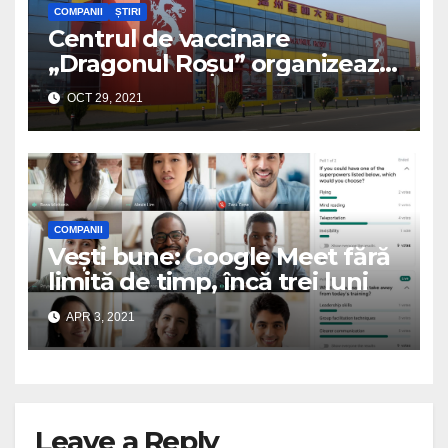
COMPANII
ȘTIRI
Centrul de vaccinare
„Dragonul Roșu” organizează
tombolă cu premiu o mașină!
OCT 29, 2021
COMPANII
Vești bune: Google Meet fără
limită de timp, încă trei luni
APR 3, 2021
Leave a Reply