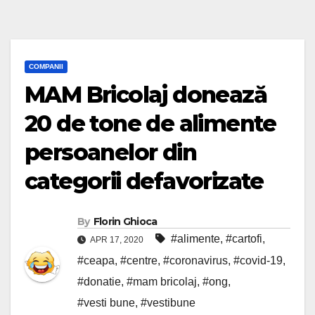
COMPANII
MAM Bricolaj donează
20 de tone de alimente
persoanelor din
categorii defavorizate
By
Florin Ghioca
#alimente
,
#cartofi
,
APR 17, 2020
#ceapa
,
#centre
,
#coronavirus
,
#covid-19
,
#donatie
,
#mam bricolaj
,
#ong
,
#vesti bune
,
#vestibune