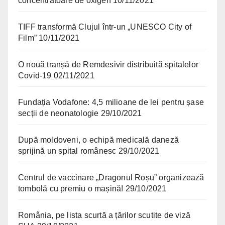
concentratoare de oxigen
10/11/2021
TIFF transformă Clujul într-un „UNESCO City of
Film”
10/11/2021
O nouă tranșă de Remdesivir distribuită spitalelor
Covid-19
02/11/2021
Fundația Vodafone: 4,5 milioane de lei pentru șase
secții de neonatologie
29/10/2021
După moldoveni, o echipă medicală daneză
sprijină un spital românesc
29/10/2021
Centrul de vaccinare „Dragonul Roșu” organizează
tombolă cu premiu o mașină!
29/10/2021
România, pe lista scurtă a țărilor scutite de viză