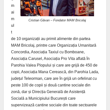
m
ai
m
Cristian Găvan – Fondator MAM Bricolaj
ul
t
de 10 organizații au primit alimente din partea
MAM Bricolaj, printre care Organizația Umanitară
Concordia, Asociația Taxiul cu Bomboane,
Asociația Carusel, Asociația Pro Vita aflată în
Parohia Valea Plopului și care are grijă de 450 de
copii, Asociația Mana Cerească, din Parohia Lada,
județul Teleorman, care are în grijă un orfelinat cu
peste 100 de copii și două cantine sociale din
zonă, dar și Direcția Generală de Asistență
Socială a Municipiului București care
supervizează cantine sociale din toate sectoarele