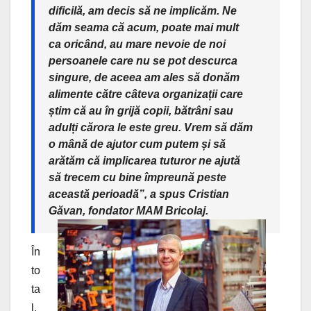
dificilă, am decis să ne implicăm. Ne
dăm seama că acum, poate mai mult
ca oricând, au mare nevoie de noi
persoanele care nu se pot descurca
singure, de aceea am ales să donăm
alimente către câteva organizații care
știm că au în grijă copii, bătrâni sau
adulți cărora le este greu. Vrem să dăm
o mână de ajutor cum putem și să
arătăm că implicarea tuturor ne ajută
să trecem cu bine împreună peste
această perioadă”, a spus Cristian
Găvan, fondator MAM Bricolaj.
În
to
ta
l,