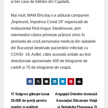
și trei case de bătrâni din Capitală.
Mai mult, MAM Bricolaj s-a alăturat campaniei
„Împreună, împotriva Covid-19” organizată de
restaurantul Red Angus Steakhouse, prin
intermediul căreia primește prânzul zilnic în
perioada de criză personalul medical din spitalele
din București destinate pacienților infectați cu
COVID- 19. Astfel, către această unitate au fost
direcționate aproximativ 400 de kilograme de
cartofi și 70 de kilograme de ceapă.
Post navigation
Selgros găteşte lunar
Angajații Deloitte donează
25.000 de porţii pentru
Asociației Dăruiește Viață
medici şi poliţişti
și Spitalului Floreasca