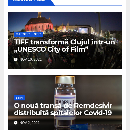
CULTȘTIRI
ȘTIRI
TIFF transformă Clujul într-un
„UNESCO City of Film”
NOV 10, 2021
ȘTIRI
O nouă tranșă de Remdesivir
distribuită spitalelor Covid-19
NOV 2, 2021