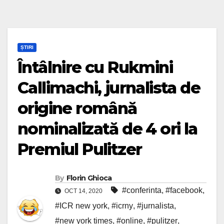
ȘTIRI
Întâlnire cu Rukmini
Callimachi, jurnalista de
origine română
nominalizată de 4 ori la
Premiul Pulitzer
By
Florin Ghioca
#conferinta
,
#facebook
,
OCT 14, 2020
#ICR new york
,
#icrny
,
#jurnalista
,
#new york times
,
#online
,
#pulitzer
,