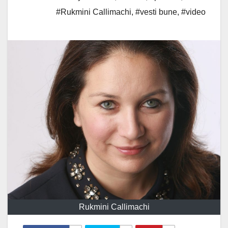
#Rukmini Callimachi
,
#vesti bune
,
#video
Rukmini Callimachi