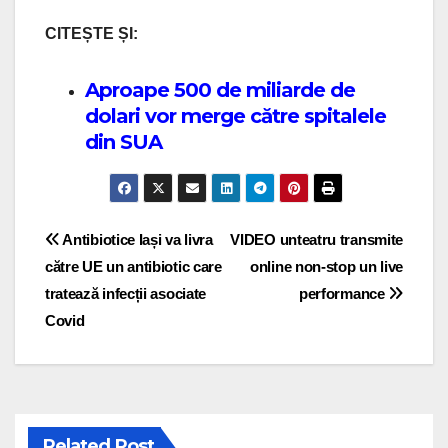
CITEȘTE ȘI:
Aproape 500 de miliarde de
dolari vor merge către spitalele
din SUA
Post navigation
Antibiotice Iași va livra
VIDEO unteatru transmite
către UE un antibiotic care
online non-stop un live
tratează infecții asociate
performance
Covid
Related Post