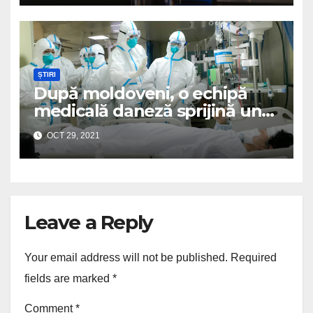
ȘTIRI
După moldoveni, o echipă
medicală daneză sprijină un
spital românesc
OCT 29, 2021
Leave a Reply
Your email address will not be published.
Required
fields are marked
*
Comment
*