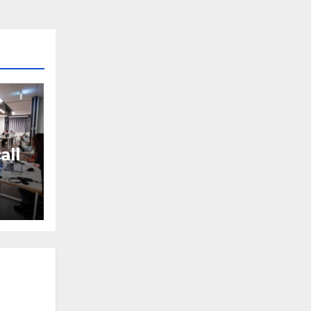
all
i