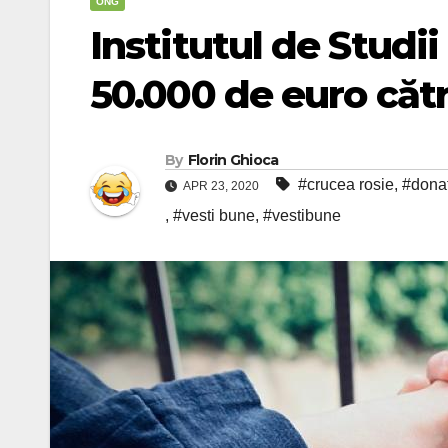
ONG
Institutul de Studi
50.000 de euro căt
By
Florin Ghioca
#crucea rosie
,
#dona
APR 23, 2020
,
#vesti bune
,
#vestibune