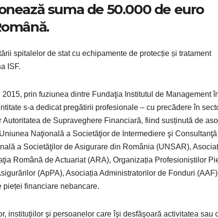
donează suma de 50.000 de euro
 Română.
tării spitalelor de stat cu echipamente de protecție și tratament
a ISF.
t în 2015, prin fuziunea dintre Fundaţia Institutul de Management î
ntitate s-a dedicat pregătirii profesionale – cu precădere în sect
r Autoritatea de Supraveghere Financiară, fiind susținută de asoc
 Uniunea Naţională a Societăţior de Intermediere şi Consultanţă
ală a Societăţilor de Asigurare din România (UNSAR), Asociaț
ţia Română de Actuariat (ARA), Organizația Profesioniștilor Pie
gurărilor (ApPA), Asociația Administratorilor de Fonduri (AAF),
le pieței financiare nebancare.
r, instituţiilor şi persoanelor care îşi desfăşoară activitatea sau 