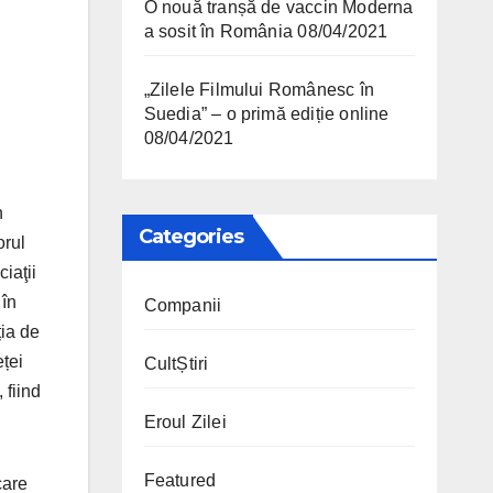
O nouă tranșă de vaccin Moderna
a sosit în România
08/04/2021
„Zilele Filmului Românesc în
Suedia” – o primă ediție online
08/04/2021
n
Categories
orul
iaţii
 în
Companii
ia de
ței
CultȘtiri
 fiind
Eroul Zilei
Featured
care