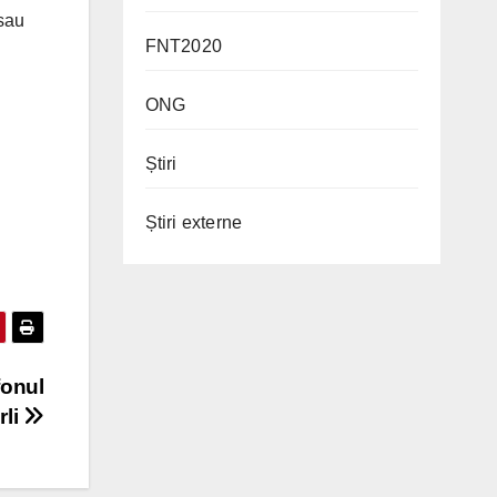
 sau
FNT2020
ONG
Știri
Știri externe
fonul
rli