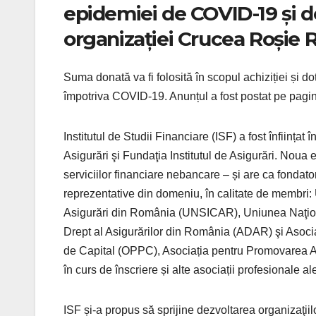
epidemiei de COVID-19 și 
organizației Crucea Roșie
Suma donată va fi folosită în scopul achiziției și do
împotriva COVID-19. Anunțul a fost postat pe pagin
Institutul de Studii Financiare (ISF) a fost înființa
Asigurări şi Fundaţia Institutul de Asigurări. Noua e
serviciilor financiare nebancare – și are ca fondato
reprezentative din domeniu, în calitate de membri:
Asigurări din România (UNSICAR), Uniunea Naţion
Drept al Asigurărilor din România (ADAR) şi Asocia
de Capital (OPPC), Asociația pentru Promovarea Asi
în curs de înscriere și alte asociații profesionale a
ISF și-a propus să sprijine dezvoltarea organizaţiilo