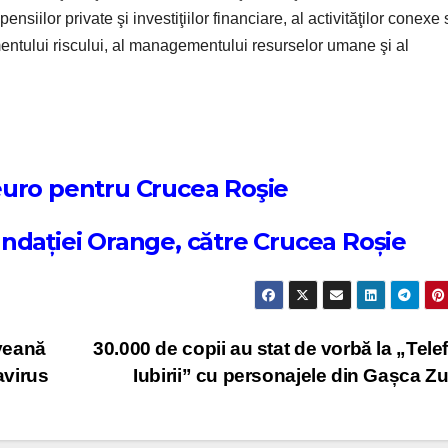
nsiilor private şi investiţiilor financiare, al activităţilor conexe
mentului riscului, al managementului resurselor umane şi al
euro pentru Crucea Roşie
ndației Orange, către Crucea Roșie
veană
30.000 de copii au stat de vorbă la „Tele
avirus
Iubirii” cu personajele din Gașca Zu