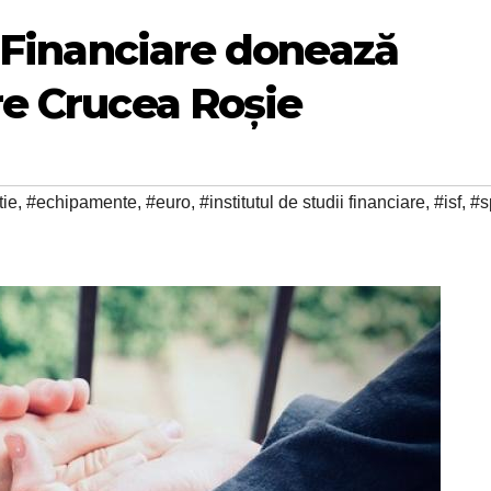
i Financiare donează
re Crucea Roșie
tie
,
#echipamente
,
#euro
,
#institutul de studii financiare
,
#isf
,
#s