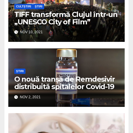
CULTȘTIRI
ȘTIRI
TIFF transformă Clujul într-un
„UNESCO City of Film”
NOV 10, 2021
ȘTIRI
O nouă tranșă de Remdesivir
distribuită spitalelor Covid-19
NOV 2, 2021