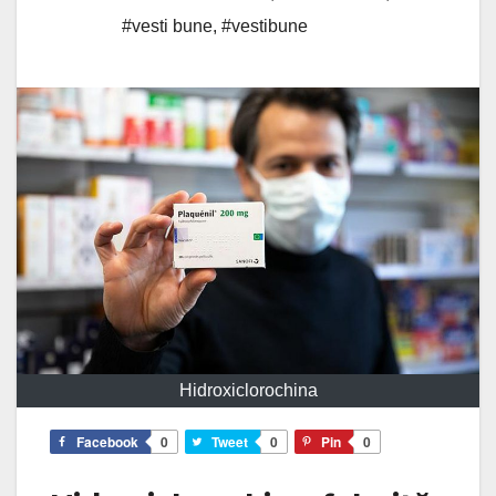
#vesti bune
,
#vestibune
Hidroxiclorochina
Facebook
0
Tweet
0
Pin
0