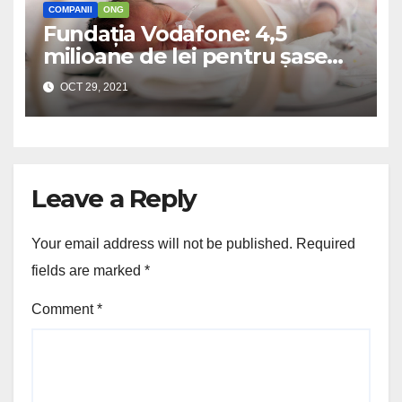
COMPANII
ONG
Fundația Vodafone: 4,5
milioane de lei pentru șase
secții de neonatologie
OCT 29, 2021
Leave a Reply
Your email address will not be published.
Required
fields are marked
*
Comment
*