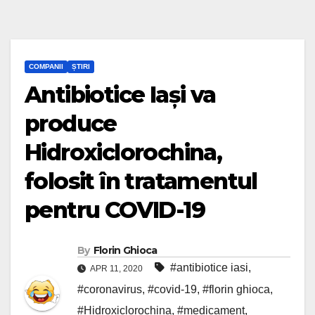
COMPANII
ȘTIRI
Antibiotice Iași va
produce
Hidroxiclorochina,
folosit în tratamentul
pentru COVID-19
By
Florin Ghioca
#antibiotice iasi
,
APR 11, 2020
#coronavirus
,
#covid-19
,
#florin ghioca
,
#Hidroxiclorochina
,
#medicament
,