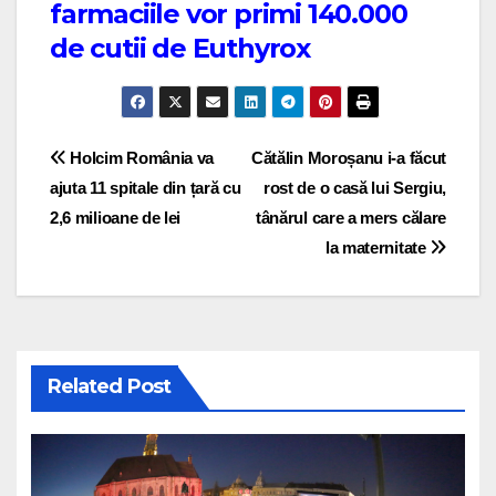
farmaciile vor primi 140.000
de cutii de Euthyrox
Post navigation
Holcim România va
Cătălin Moroșanu i-a făcut
ajuta 11 spitale din țară cu
rost de o casă lui Sergiu,
2,6 milioane de lei
tânărul care a mers călare
la maternitate
Related Post