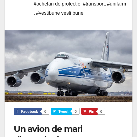
#ochelari de protectie
,
#transport
,
#unifarm
,
#vestibune vesti bune
Facebook
0
Tweet
0
Pin
0
Un avion de mari