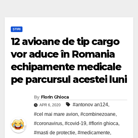
ȘTIRI
12 avioane de tip cargo
vor aduce în Romania
echipamente medicale
pe parcursul acestei luni
By
Florin Ghioca
#antonov an124
,
APR 6, 2020
#cel mai mare avion
,
#combinezoane
,
#coronavirus
,
#covid-19
,
#florin ghioca
,
#masti de protectie
,
#medicamente
,