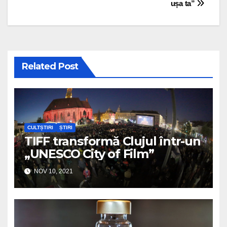
ușa ta”
Related Post
CULTȘTIRI
ȘTIRI
TIFF transformă Clujul într-un
„UNESCO City of Film”
NOV 10, 2021