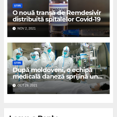
ȘTIRI
O nouă tranșă de Remdesivir
distribuită spitalelor Covid-19
NOV 2, 2021
ȘTIRI
După moldoveni, o echipă
medicală daneză sprijină un
spital românesc
OCT 29, 2021