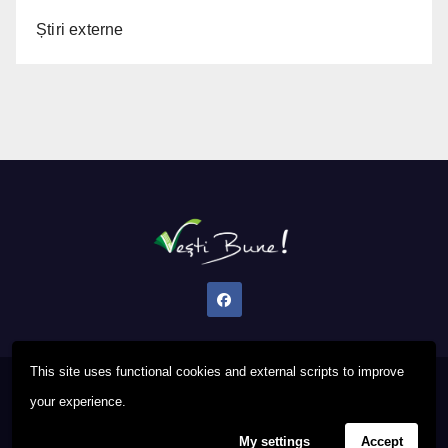
Știri externe
This site uses functional cookies and external scripts to improve
Proudly powered by WordPress
|
Theme: Newsup by
Themeansar
.
your experience.
My settings
Accept
Privacy Policy
FAQ