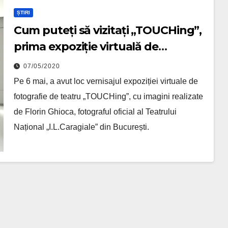
ȘTIRI
Cum puteți să vizitați „TOUCHing”,
prima expoziție virtuală de
fotografie de teatru din România
07/05/2020
Pe 6 mai, a avut loc vernisajul expoziției virtuale de
fotografie de teatru „TOUCHing”, cu imagini realizate
de Florin Ghioca, fotograful oficial al Teatrului
Național „I.L.Caragiale” din București.