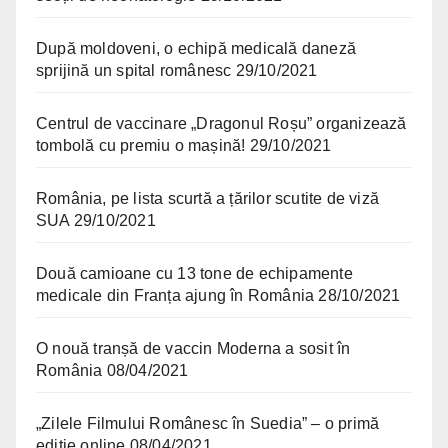
După moldoveni, o echipă medicală daneză
sprijină un spital românesc
29/10/2021
Centrul de vaccinare „Dragonul Roșu” organizează
tombolă cu premiu o mașină!
29/10/2021
România, pe lista scurtă a țărilor scutite de viză
SUA
29/10/2021
Două camioane cu 13 tone de echipamente
medicale din Franța ajung în România
28/10/2021
O nouă tranșă de vaccin Moderna a sosit în
România
08/04/2021
„Zilele Filmului Românesc în Suedia” – o primă
ediție online
08/04/2021