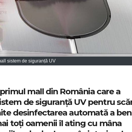
all sistem de siguranță UV
 primul mall din România care a
stem de siguranță UV pentru scăr
ite desinfectarea automată a benz
mai toți oamenii îl ating cu mâna