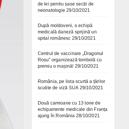
de lei pentru șase secții de
neonatologie
29/10/2021
După moldoveni, o echipă
medicală daneză sprijină un
spital românesc
29/10/2021
Centrul de vaccinare „Dragonul
Roșu” organizează tombolă cu
premiu o mașină!
29/10/2021
România, pe lista scurtă a țărilor
scutite de viză SUA
29/10/2021
Două camioane cu 13 tone de
echipamente medicale din Franța
ajung în România
28/10/2021