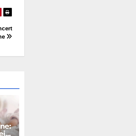
ncert
ine
ne:
ei