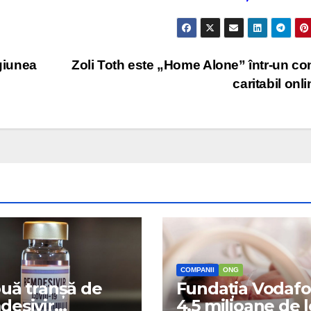
agiunea
Zoli Toth este „Home Alone” într-un co
caritabil onl
COMPANII
ONG
uă tranșă de
Fundația Vodafo
esivir
4,5 milioane de l