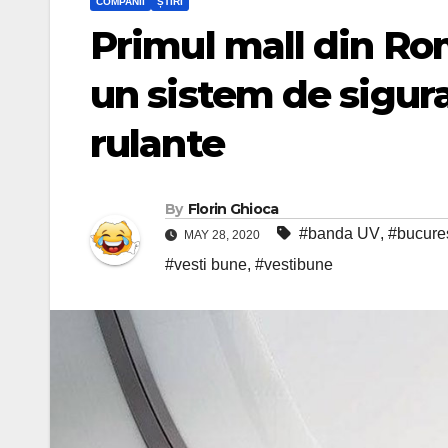
COMPANII
ȘTIRI
Primul mall din Ro
un sistem de sigur
rulante
By
Florin Ghioca
#banda UV
,
#bucures
MAY 28, 2020
#vesti bune
,
#vestibune