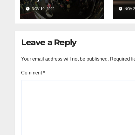
„UNESCO City of
distr
NOV 10, 2021
NOV 2
Film”
Covi
Leave a Reply
Your email address will not be published.
Required fi
Comment
*