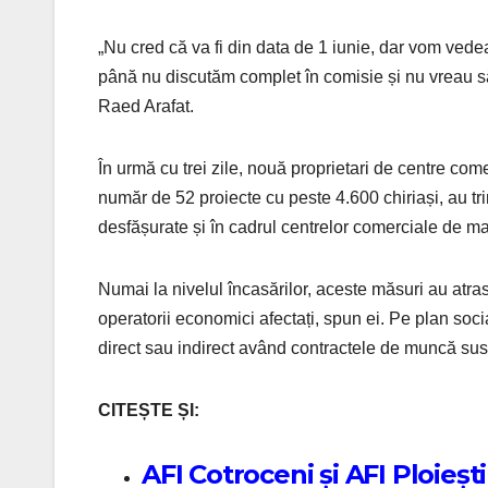
„Nu cred că va fi din data de 1 iunie, dar vom ved
până nu discutăm complet în comisie și nu vreau să-
Raed Arafat.
În urmă cu trei zile, nouă proprietari de centre come
număr de 52 proiecte cu peste 4.600 chiriași, au trim
desfășurate și în cadrul centrelor comerciale de ma
Numai la nivelul încasărilor, aceste măsuri au atra
operatorii economici afectați, spun ei. Pe plan soc
direct sau indirect având contractele de muncă su
CITEȘTE ȘI:
AFI Cotroceni și AFI Ploiești