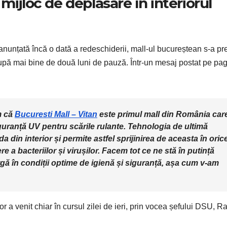
mijloc de deplasare în interiorul
nunțată încă o dată a redeschiderii, mall-ul bucureștean s-a pre
 după mai bine de două luni de pauză. Într-un mesaj postat pe pa
m că
Bucuresti Mall – Vitan
este primul mall din România car
uranță UV pentru scările rulante. Tehnologia de ultimă
din interior și permite astfel sprijinirea de aceasta în oric
 a bacteriilor și virușilor. Facem tot ce ne stă în putință
urgă în condiții optime de igienă și siguranță, așa cum v-am
lor a venit chiar în cursul zilei de ieri, prin vocea șefului DSU, R