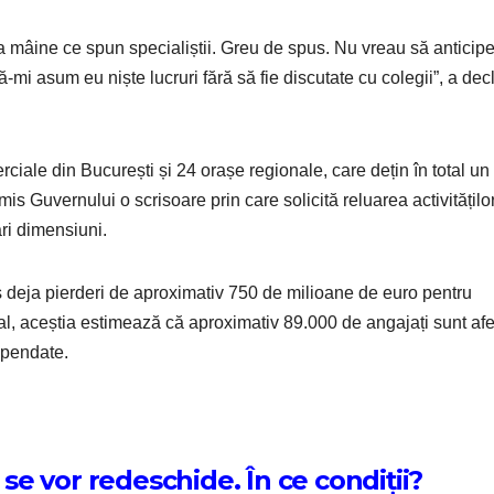
ea mâine ce spun specialiștii. Greu de spus. Nu vreau să anticip
mi asum eu niște lucruri fără să fie discutate cu colegii”, a dec
rciale din București și 24 orașe regionale, care dețin în total un
is Guvernului o scrisoare prin care solicită reluarea activitățilo
ri dimensiuni.
s deja pierderi de aproximativ 750 de milioane de euro pentru
ial, aceștia estimează că aproximativ 89.000 de angajați sunt afe
spendate.
 se vor redeschide. În ce condiții?