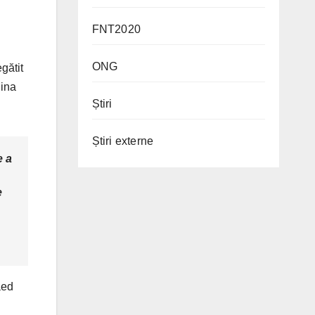
FNT2020
ONG
gătit
gina
Știri
Știri externe
e a
e
aed