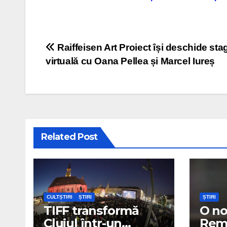
Post navigation
Raiffeisen Art Proiect își deschide st
virtuală cu Oana Pellea și Marcel Iureș
Related Post
CULTȘTIRI
ȘTIRI
ȘTIRI
TIFF transformă
O no
Clujul într-un
Remd