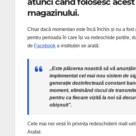
atunci când folosesc acest 
magazinului.
Chiar dacă momentan este încă închis și nu a fost a
pentru perioada în care își va redeschide porțile,
de
Facebook
a instituției se arată:
„Este plăcerea noastră să vă anunță
implementat cel mai nou sistem de sig
generație dezinfectează constant banda 
moment, eliminând riscul de transmitere
pentru ca fiecare vizită la noi să dec
obișnuit”.
Cele mai noi vești în privința redeschiderii mall-uri
Arafat: