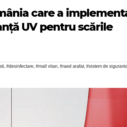
mânia care a implement
anță UV pentru scările
ti
,
#desinfectare
,
#mall vitan
,
#raed arafat
,
#sistem de sigurant