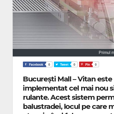
Primul m
Facebook
0
Tweet
0
Pin
0
București Mall – Vitan este
implementat cel mai nou si
rulante. Acest sistem perm
balustradei, locul pe care 