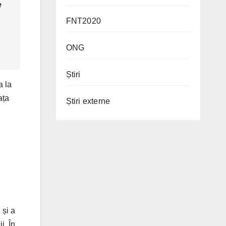
e
FNT2020
ONG
Știri
a la
ața
Știri externe
 și a
i. În