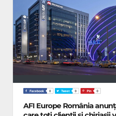
Facebook
0
Tweet
0
Pin
0
AFI Europe România anunță
care toți clienții și chiriași