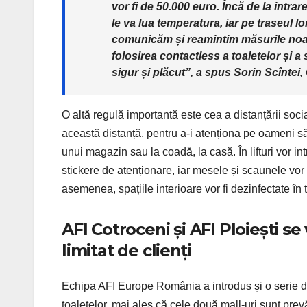
vor fi de 50.000 euro. Încă de la intrar
le va lua temperatura, iar pe traseul lo
comunicăm și reamintim măsurile noast
folosirea contactless a toaletelor și a 
sigur și plăcut”, a spus Sorin Scîntei
O altă regulă importantă este cea a distanțării socia
această distanță, pentru a-i atenționa pe oameni 
unui magazin sau la coadă, la casă. În lifturi vor in
stickere de atenționare, iar mesele și scaunele vor
asemenea, spațiile interioare vor fi dezinfectate în 
AFI Cotroceni și AFI Ploiești 
limitat de clienți
Echipa AFI Europe România a introdus și o serie de in
toaletelor, mai ales că cele două mall-uri sunt prevă