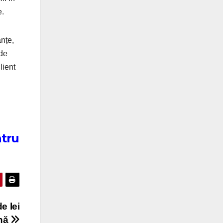
e.
anțe,
 de
lient
ntru
e lei
ână