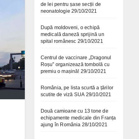
de lei pentru șase secții de
neonatologie
29/10/2021
După moldoveni, o echipă
medicală daneză sprijină un
spital românesc
29/10/2021
Centrul de vaccinare „Dragonul
Roșu” organizează tombolă cu
premiu o mașină!
29/10/2021
România, pe lista scurtă a țărilor
scutite de viză SUA
29/10/2021
Două camioane cu 13 tone de
echipamente medicale din Franța
ajung în România
28/10/2021