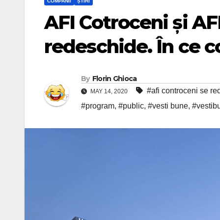
COMPANII
ȘTIRI
AFI Cotroceni și AFI
redeschide. În ce c
By
Florin Ghioca
#afi controceni se r
MAY 14, 2020
#program
,
#public
,
#vesti bune
,
#vestib