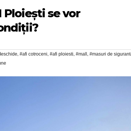
 Ploiești se vor
ondiții?
edeschide
,
#afi cotroceni
,
#afi ploiesti
,
#mall
,
#masuri de sigurant
une