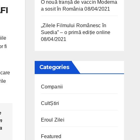
O nouă tranșă de vaccin Moderna
FI
a sosit în România
08/04/2021
„Zilele Filmului Românesc în
Suedia” – o primă ediție online
iile
08/04/2021
r fi
Categories
 care
ile
Companii
CultȘtiri
e
Eroul Zilei
m
a
Featured