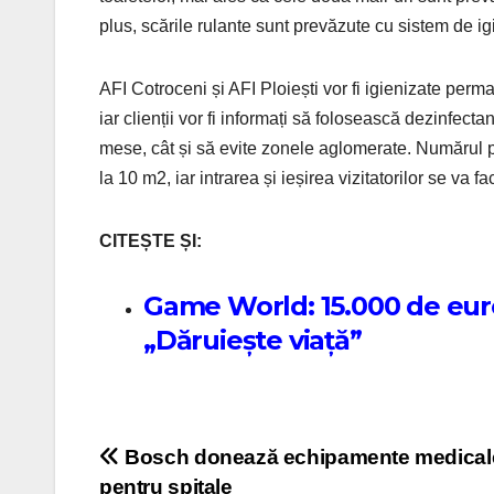
plus, scările rulante sunt prevăzute cu sistem de igi
AFI Cotroceni și AFI Ploiești vor fi igienizate per
iar clienții vor fi informați să folosească dezinfect
mese, cât și să evite zonele aglomerate. Numărul per
la 10 m2, iar intrarea și ieșirea vizitatorilor se va f
CITEȘTE ȘI:
Game World: 15.000 de eur
„Dăruiește viață”
Post navigation
Bosch donează echipamente medical
pentru spitale