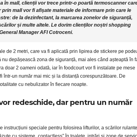
ea în mall, clienții vor trece printr-o poartă termoscanner car
r prin mall vor fi afișate materiale de informare prin care le
re: de la dezinfectant, la marcarea zonelor de siguranță,
scărilor și multe altele. Le dorim clienților noștri shopping
, General Manager AFI Cotroceni.
le de 2 metri, care va fi aplicată prin lipirea de stickere pe pode
să nu depășească zona de siguranță, mai ales când așteaptă în f
tra doar 2 oameni odată, iar în foodcourt vor fi instalate pe mese
 fi într-un număr mai mic și la distanță corespunzătoare. De
totalitate cu nebulizator în fiecare noapte.
se vor redeschide, dar pentru un număr
strucțiuni speciale pentru folosirea lifturilor, a scărilor rulante
zute cu sisteme „contactless” în toalete, intrări și zone de servici