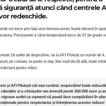
ă siguranță atunci când centrele A
 vor redeschide.
enții vor trece prin fața unui termoscanner, foarte eficient în spaț
peratura. Persoanele a căror temperatură trece de 37 de grade vo
ontate 16 astfel de dispozitive, iar la AFI Ploiești un număr de 4,
anzit, pe culoare, la parter și etaj. Mai mult decât atât, toate intrăr
zinfectant pentru mâini.
i și AFI Ploiești cât mai curând, respectând toate măsuril
clienților și a chiriașilor am investit peste 300.000 euro și a
 vigoare astfel ca oamenii să poată face cumpărături în afar
peraționale pentru respectarea și întreținerea acestor măsuri