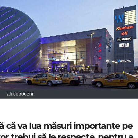
afi cotroceni
 că va lua măsuri importante pe
i vor trebui să le respecte, pentru a