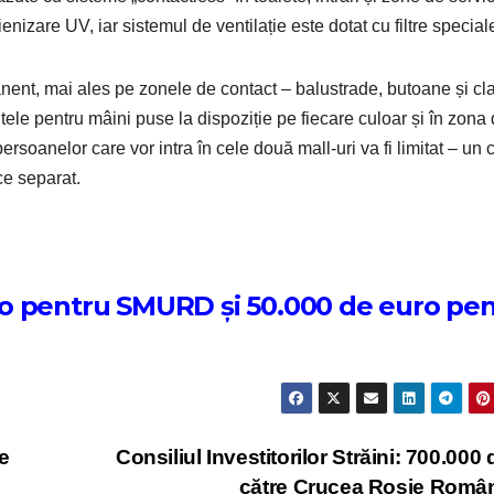
enizare UV, iar sistemul de ventilație este dotat cu filtre special
manent, mai ales pe zonele de contact – balustrade, butoane și cl
antele pentru mâini puse la dispoziție pe fiecare culoar și în zona
soanelor care vor intra în cele două mall-uri va fi limitat – un c
ace separat.
o pentru SMURD și 50.000 de euro pe
e
Consiliul Investitorilor Străini: 700.000 d
către Crucea Roșie Rom