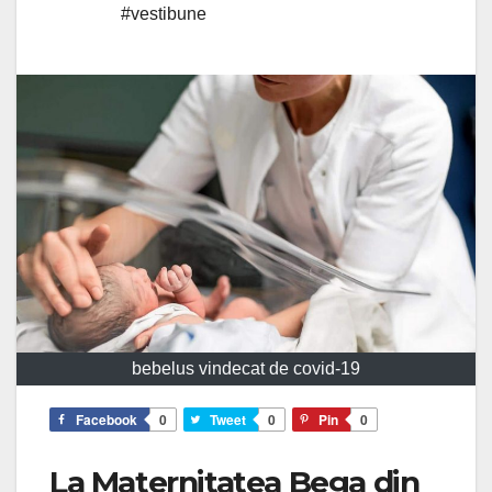
#vestibune
bebelus vindecat de covid-19
Facebook
0
Tweet
0
Pin
0
La Maternitatea Bega din