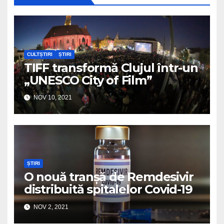
CULTȘTIRI
ȘTIRI
TIFF transformă Clujul într-un
„UNESCO City of Film”
NOV 10, 2021
ȘTIRI
O nouă tranșă de Remdesivir
distribuită spitalelor Covid-19
NOV 2, 2021