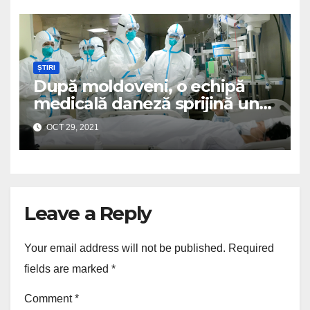
ȘTIRI
După moldoveni, o echipă
medicală daneză sprijină un
spital românesc
OCT 29, 2021
Leave a Reply
Your email address will not be published.
Required
fields are marked
*
Comment
*