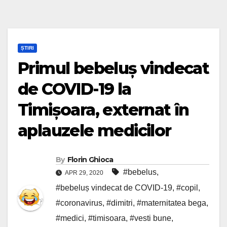
ȘTIRI
Primul bebeluș vindecat
de COVID-19 la
Timișoara, externat în
aplauzele medicilor
By
Florin Ghioca
#bebelus
,
APR 29, 2020
#bebeluș vindecat de COVID-19
,
#copil
,
#coronavirus
,
#dimitri
,
#maternitatea bega
,
#medici
,
#timisoara
,
#vesti bune
,