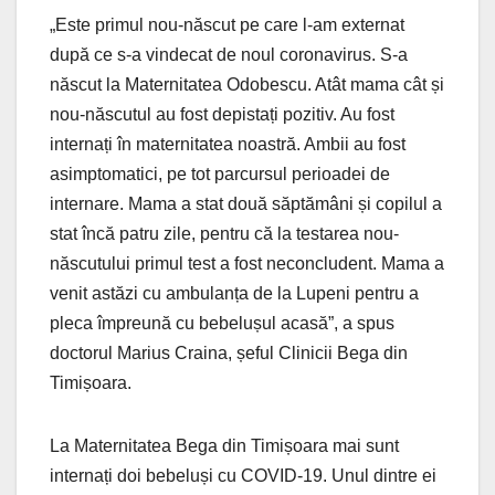
„Este primul nou-născut pe care l-am externat
după ce s-a vindecat de noul coronavirus. S-a
născut la Maternitatea Odobescu. Atât mama cât și
nou-născutul au fost depistați pozitiv. Au fost
internați în maternitatea noastră. Ambii au fost
asimptomatici, pe tot parcursul perioadei de
internare. Mama a stat două săptămâni și copilul a
stat încă patru zile, pentru că la testarea nou-
născutului primul test a fost neconcludent. Mama a
venit astăzi cu ambulanța de la Lupeni pentru a
pleca împreună cu bebelușul acasă”, a spus
doctorul Marius Craina, șeful Clinicii Bega din
Timișoara.
La Maternitatea Bega din Timișoara mai sunt
internați doi bebeluși cu COVID-19. Unul dintre ei