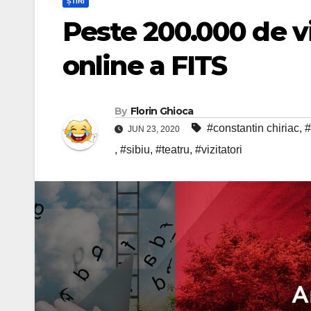
ȘTIRI
Peste 200.000 de viz
online a FITS
By
Florin Ghioca
#constantin chiriac
,
#
JUN 23, 2020
,
#sibiu
,
#teatru
,
#vizitatori