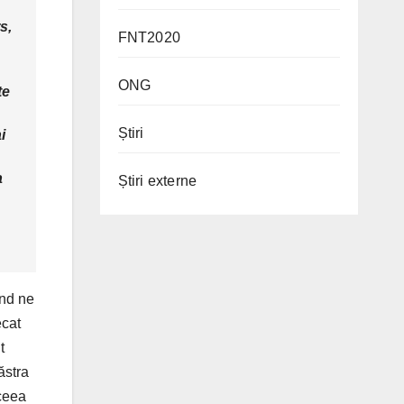
s,
FNT2020
ONG
te
Știri
i
a
Știri externe
ând ne
ecat
t
ăstra
 ceea