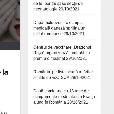
de lei pentru șase secții de
neonatologie
29/10/2021
După moldoveni, o echipă
medicală daneză sprijină un
spital românesc
29/10/2021
Centrul de vaccinare „Dragonul
Roșu” organizează tombolă cu
premiu o mașină!
29/10/2021
 la
România, pe lista scurtă a țărilor
scutite de viză SUA
29/10/2021
Două camioane cu 13 tone de
echipamente medicale din Franța
ajung în România
28/10/2021
ă şi