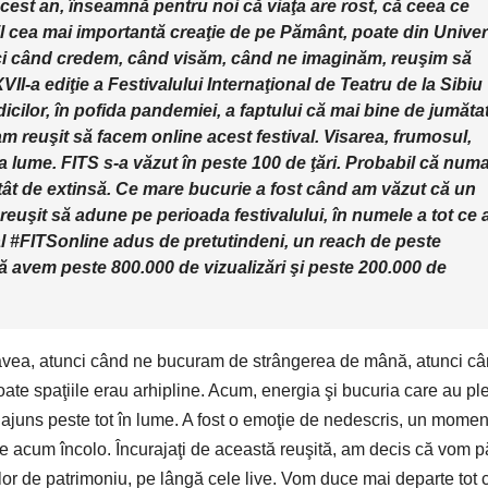
acest an, înseamnă pentru noi că viaţa are rost, că ceea ce
 cea mai importantă creaţie de pe Pământ, poate din Univer
unci când credem, când visăm, când ne imaginăm, reuşim să
I-a ediţie a Festivalului Internaţional de Teatru de la Sibiu
piedicilor, în pofida pandemiei, a faptului că mai bine de jumăta
am reuşit să facem online acest festival. Visarea, frumosul,
ga lume. FITS s-a văzut în peste 100 de ţări. Probabil că numa
tât de extinsă. Ce mare bucurie a fost când am văzut că un
reuşit să adune pe perioada festivalului, în numele a tot ce 
l #FITSonline adus de pretutindeni, un reach de peste
ă avem peste 800.000 de vizualizări şi peste 200.000 de
 avea, atunci când ne bucuram de strângerea de mână, atunci c
ate spaţiile erau arhipline. Acum, energia şi bucuria care au pl
 ajuns peste tot în lume. A fost o emoţie de nedescris, un momen
 de acum încolo. Încurajaţi de această reuşită, am decis că vom p
elor de patrimoniu, pe lângă cele live. Vom duce mai departe tot