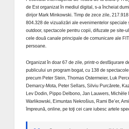
de Est organizat în mediul digital, s-a încheiat du
dirijor Mark Minkowski. Timp de zece zile, 217.918 v
804.328 de vizualizări ale evenimentelor speciale 
outdoor, spectacole pentru copii, difuzate pe site-
cele două canale principale de comunicare ale FIT
persoane.
Organizat în doar 67 de zile, printr-o desfăşurare 
publicului un program bogat, cu 138 de spectacole
precum Peter Stein, Thomas Ostermeier, Luk Per
Demarcy-Mota, Peter Sellars, Silviu Purcărete, K
Lev Dodin, Pippo Delbono, Jan Lauwers, Michèle No
Warlikowski, Eimuntas Nekrošius, Rami Be’er, Ami
împreună, online, pe toţi cei care iubesc artele spe