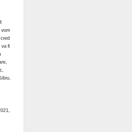
i
, vom
 cred
va fi
u
are,
c,
Sibiu.
2021,