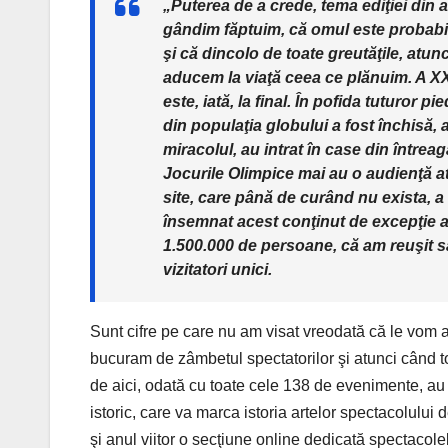
„Puterea de a crede, tema ediţiei din 
gândim făptuim, că omul este probabil
şi că dincolo de toate greutăţile, at
aducem la viaţă ceea ce plănuim. A XXVI
este, iată, la final. În pofida tuturor 
din populaţia globului a fost închisă, 
miracolul, au intrat în case din întrea
Jocurile Olimpice mai au o audienţă a
site, care până de curând nu exista, a 
însemnat acest conţinut de excepţie a
1.500.000 de persoane, că am reuşit s
vizitatori unici.
Sunt cifre pe care nu am visat vreodată că le vom
bucuram de zâmbetul spectatorilor şi atunci când to
de aici, odată cu toate cele 138 de evenimente, au
istoric, care va marca istoria artelor spectacolului
şi anul viitor o secţiune online dedicată spectacol