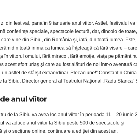
 din festival, pana în 9 ianuarie anul viitor. Astfel, festivalul va f
mnă conferinţe speciale, spectacole lectură, dar, dincolo de toate
care vine din Sibiu, din România şi, iată, din toată lumea. Este,
perăm din toată inima ca lumea să înţeleagă că fără visare – care 
ţa în viitorul omului, fără miracol, fără emoţie, viaţa pe pământ n
s acest efort uriaş şi care au fost alături de noi într-o aventură c
un astfel de sfârşit extraordinar. Plecăciune!” Constantin Chiria
e la Sibiu, Director general al Teatrului Naţional „Radu Stanca” 
de anul viitor
atru de la Sibiu va avea loc anul viitor în perioada 11 – 20 iunie 
tul va aduce anul viitor la Sibiu peste 500 de spectacole şi
şi o secţiune online, continuare a ediţiei din acest an.