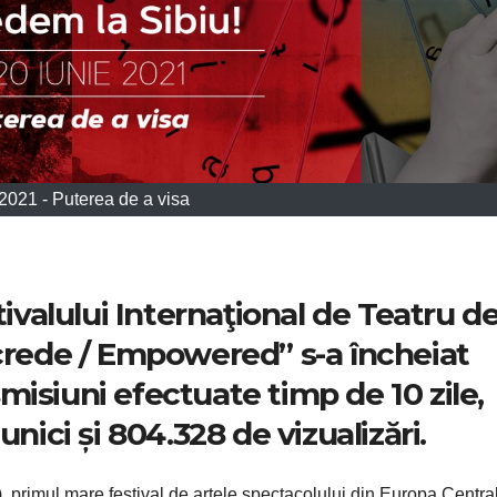
2021 - Puterea de a visa
tivalului Internaţional de Teatru de
 crede / Empowered” s-a încheiat
isiuni efectuate timp de 10 zile,
unici și 804.328 de vizualizări.
), primul mare festival de artele spectacolului din Europa Central