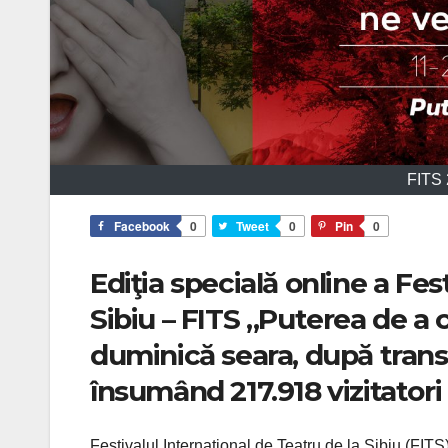
FITS 
Facebook
0
Tweet
0
Pin
0
Ediţia specială online a Fes
Sibiu – FITS „Puterea de a
duminică seara, după transm
însumând 217.918 vizitatori 
Festivalul Internaţional de Teatru de la Sibiu (FITS