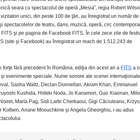
minică seara cu spectacolul de operă „Mesia”, regia Robert Wilso
izitatori unici, din peste 100 de ţări, au înregistrat un număr de
şi spectacolelor de teatru, dans, muzică, operă, circ contempora
ul FITS şi pe pagina de Facebook FITS. În cele zece zile de festi
S (site şi Facebook) au înregistrat un reach de 1.512.243 de
de forţe fără precedent în România, ediţia din acest an a
FITS
a of
 şi evenimente speciale. Nume sonore ale scenei internaţionale
ceval, Sasha Waltz, Declan Donnellan, Akram Khan, Emmanuel
azuyoshi Kushida, Hideki Noda, Jo Kanamori, Guo Xiaonan, Mil
iret, María Pag, Sidi Larbi Cherkaoui, Gigi Căciuleanu, Krzys
r Kolben, Ariane Mnouchkine şi Angela Gheorghiu, i-au adus
ctacolului.