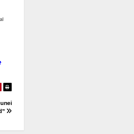
al
e
munei
d”