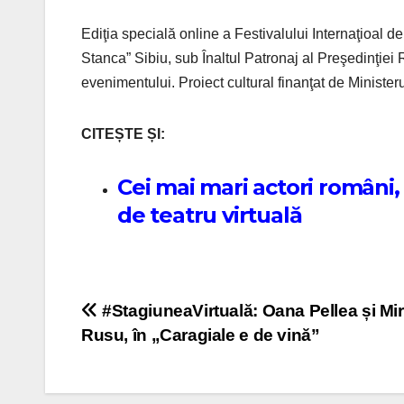
Ediţia specială online a Festivalului Internaţioal d
Stanca” Sibiu, sub Înaltul Patronaj al Preşedinţiei 
evenimentului. Proiect cultural finanţat de Ministerul
CITEȘTE ȘI:
Cei mai mari actori români,
de teatru virtuală
Post navigation
#StagiuneaVirtuală: Oana Pellea și Mi
Rusu, în „Caragiale e de vină”