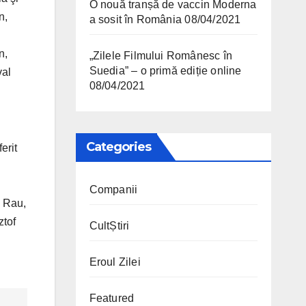
O nouă tranșă de vaccin Moderna
n,
a sosit în România
08/04/2021
n,
„Zilele Filmului Românesc în
Suedia” – o primă ediție online
val
08/04/2021
Categories
erit
Companii
o Rau,
ztof
CultȘtiri
Eroul Zilei
Featured