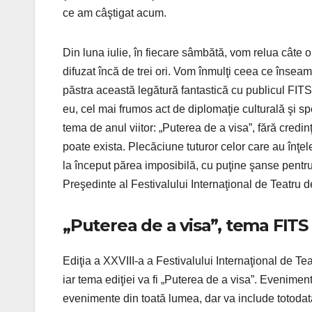
ce am câştigat acum.
Din luna iulie, în fiecare sâmbătă, vom relua câte o zi
difuzat încă de trei ori. Vom înmulţi ceea ce însea
păstra această legătură fantastică cu publicul FITS 
eu, cel mai frumos act de diplomaţie culturală şi s
tema de anul viitor: „Puterea de a visa”, fără credin
poate exista. Plecăciune tuturor celor care au înţele
la început părea imposibilă, cu puţine şanse pentru 
Preşedinte al Festivalului Internaţional de Teatru d
„Puterea de a visa”, tema FITS 
Ediţia a XXVIII-a a Festivalului Internaţional de Te
iar tema ediţiei va fi „Puterea de a visa”. Evenimen
evenimente din toată lumea, dar va include totodată 