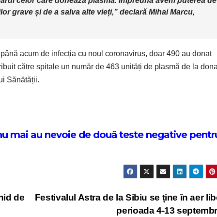
mărul celor care donează plasmă. Împreună avem puterea de
ilor grave și de a salva alte vieți,” declară Mihai Marcu,
 până acum de infecția cu noul coronavirus, doar 490 au donat
ribuit către spitale un număr de 463 unități de plasmă de la dona
i Sănătății.
nu mai au nevoie de două teste negative pentr
hid de
Festivalul Astra de la Sibiu se ține în aer lib
perioada 4-13 septemb