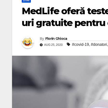
ȘTIRI
MedLife oferă teste
uri gratuite pentru
By
Florin Ghioca
#covid-19
,
#donatori
AUG 25, 2020