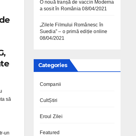
O nouă tranșă de vaccin Moderna
a sosit în România
08/04/2021
 de
„Zilele Filmului Românesc în
Suedia” – o primă ediție online
08/04/2021
G,
ate
Categories
Companii
u
uta să
CultȘtiri
Eroul Zilei
Featured
tr-un