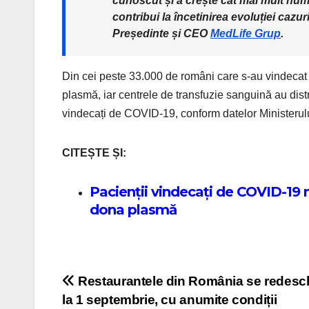
cunoscut și a crește cât mai mult nu
contribui la încetinirea evoluției cazur
Președinte și CEO
MedLife Grup
.
Din cei peste 33.000 de români care s-au vindecat
plasmă, iar centrele de transfuzie sanguină au dist
vindecați de COVID-19, conform datelor Ministerulu
CITEȘTE ȘI:
Pacienții vindecați de COVID-19 
dona plasmă
Post navigation
Restaurantele din România se redesc
la 1 septembrie, cu anumite condiții