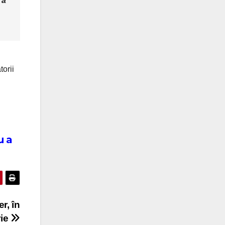
 a
torii
u a
er, în
rie