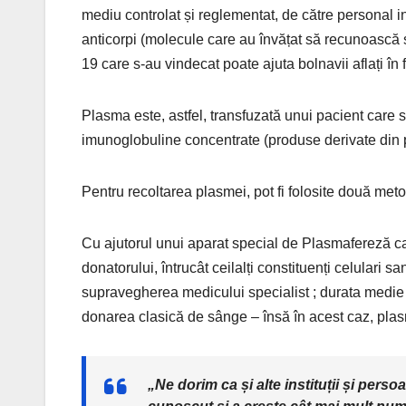
mediu controlat și reglementat, de către personal ins
anticorpi (molecule care au învățat să recunoască
19 care s-au vindecat poate ajuta bolnavii aflați în
Plasma este, astfel, transfuzată unui pacient care se
imunoglobuline concentrate (produse derivate din
Pentru recoltarea plasmei, pot fi folosite două met
Cu ajutorul unui aparat special de Plasmafereză ca
donatorului, întrucât ceilalți constituenți celulari 
supravegherea medicului specialist ; durata medie
donarea clasică de sânge – însă în acest caz, plas
„Ne dorim ca și alte instituții și pers