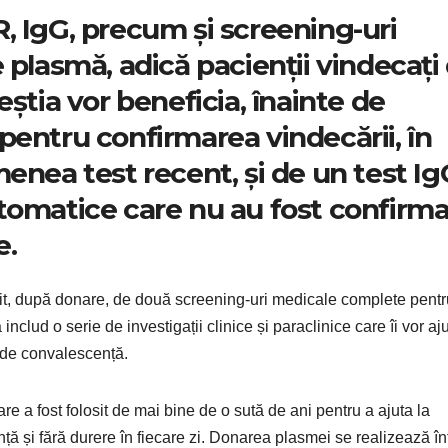
, IgG, precum și screening-uri
 plasmă, adică pacienții vindecați
eștia vor beneficia, înainte de
pentru confirmarea vindecării, în
enea test recent, și de un test Ig
tomatice care nu au fost confirm
e.
it, după donare, de două screening-uri medicale complete pentr
nclud o serie de investigații clinice și paraclinice care îi vor aj
 de convalescență.
 a fost folosit de mai bine de o sută de ani pentru a ajuta la
ță și fără durere în fiecare zi. Donarea plasmei se realizează în