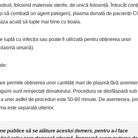
truit, folosind materiale sterile, de unică folosință. Întrucât conț
 și să combată un agent patogen), plasma donată de pacienții 
 faza acută să lupte mai bine cu boala.
 luptă cu infecția sau poate fi utilizată pentru obținerea unor
 plasmă umană).
ode:
re permite obținerea unor cantități mari de plasmă fără anemie
sanguini sunt reinjectați donatorului. Procedura se desfășoară sub
 a unei astfel de proceduri este 50-60 minute. De asemenea, pri
ma este separată ulterior.
oane publice să se alăture acestui demers, pentru a-l face