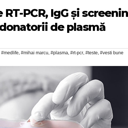
 RT-PCR, IgG și screeni
 donatorii de plasmă
,
#medlife
,
#mihai marcu
,
#plasma
,
#rt-pcr
,
#teste
,
#vesti bune