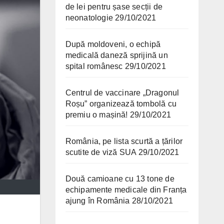
de lei pentru șase secții de
neonatologie
29/10/2021
După moldoveni, o echipă
medicală daneză sprijină un
spital românesc
29/10/2021
Centrul de vaccinare „Dragonul
Roșu” organizează tombolă cu
premiu o mașină!
29/10/2021
România, pe lista scurtă a țărilor
scutite de viză SUA
29/10/2021
Două camioane cu 13 tone de
echipamente medicale din Franța
ajung în România
28/10/2021