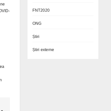
ine
FNT2020
COVID-
ONG
Știri
Știri externe
rea
n