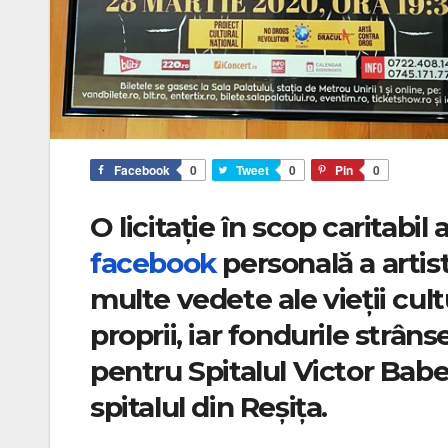
Facebook
0
Tweet
0
Pin
0
O licitație în scop caritabil
facebook
personală a artis
multe vedete ale vieții cul
proprii, iar fondurile strânse
pentru Spitalul Victor Bab
spitalul din Reșița.