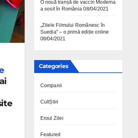
O nouă tranșă de vaccin Moderna
a sosit în România
08/04/2021
„Zilele Filmului Românesc în
Suedia” – o primă ediție online
08/04/2021
Categories
e
ai
Companii
site
CultȘtiri
Eroul Zilei
Featured