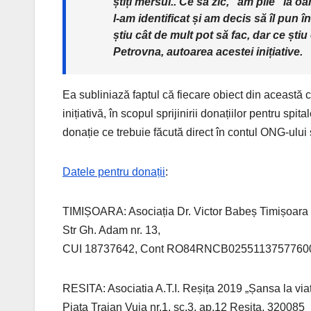
știți mersul.. Ce să zic, “am pile” la 
l-am identificat și am decis să îl pun 
știu cât de mult pot să fac, dar ce ști
Petrovna, autoarea acestei inițiative.
Ea subliniază faptul că fiecare obiect din această c
inițiativă, în scopul sprijinirii donațiilor pentru sp
donație ce trebuie făcută direct în contul ONG-ului s
Datele pentru donații
:
TIMIȘOARA: Asociația Dr. Victor Babeș Timișoara
Str Gh. Adam nr. 13,
CUI 18737642, Cont RO84RNCB0255113757760
RESITA: Asociatia A.T.I. Reșița 2019 „Șansa la via
Piața Traian Vuia nr.1, sc.3, ap.12 Reșița, 320085