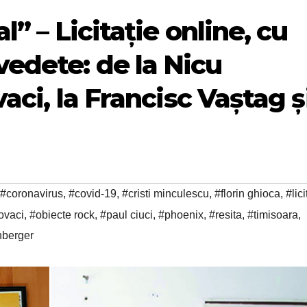
l” – Licitație online, cu
vedete: de la Nicu
vaci, la Francisc Vaștag ș
#coronavirus
,
#covid-19
,
#cristi minculescu
,
#florin ghioca
,
#lici
ovaci
,
#obiecte rock
,
#paul ciuci
,
#phoenix
,
#resita
,
#timisoara
,
nberger