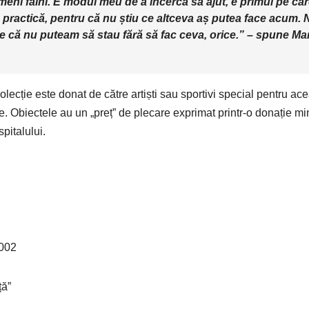
oameni faini. E modul meu de a încerca să ajut, e primul pe ca
în practică, pentru că nu știu ce altceva aș putea face acum. 
u e că nu puteam să stau fără să fac ceva, orice.” – spune Ma
olecție este donat de către artiști sau sportivi special pentru ac
itale. Obiectele au un „preț” de plecare exprimat printr-o donație m
pitalului.
002
ță”