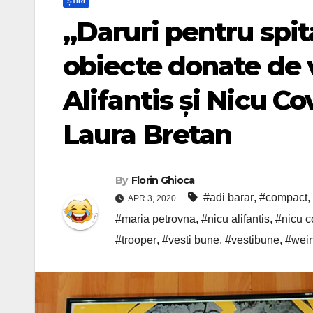
ȘTIRI
„Daruri pentru spita
obiecte donate de 
Alifantis și Nicu Co
Laura Bretan
By
Florin Ghioca
#adi barar
,
#compact
,
APR 3, 2020
#maria petrovna
,
#nicu alifantis
,
#nicu c
#trooper
,
#vesti bune
,
#vestibune
,
#wei