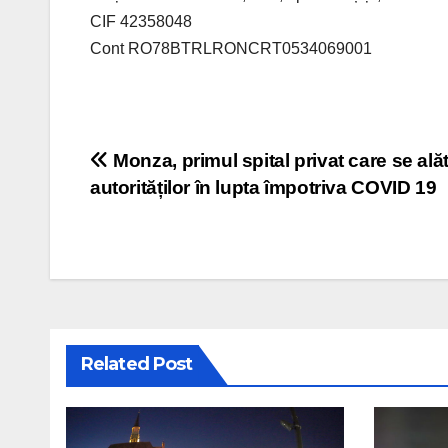
CIF 42358048
Cont RO78BTRLRONCRT0534069001
Post navigation
Monza, primul spital privat care se ală
autorităților în lupta împotriva COVID 19
Related Post