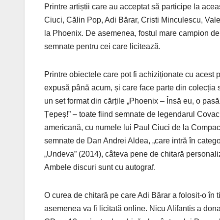
Printre artiștii care au acceptat să participe la ace
Ciuci, Călin Pop, Adi Bărar, Cristi Minculescu, Val
la Phoenix. De asemenea, fostul mare campion de 
semnate pentru cei care licitează.
Printre obiectele care pot fi achiziționate cu acest 
expusă până acum, și care face parte din colecția 
un set format din cărțile „Phoenix – Însă eu, o pasă
Țepeș!” – toate fiind semnate de legendarul Covaci
americană, cu numele lui Paul Ciuci de la Compact f
semnate de Dan Andrei Aldea, „care intră în catego
„Undeva” (2014), câteva pene de chitară personaliza
Ambele discuri sunt cu autograf.
O curea de chitară pe care Adi Bărar a folosit-o în 
asemenea va fi licitată online. Nicu Alifantis a do