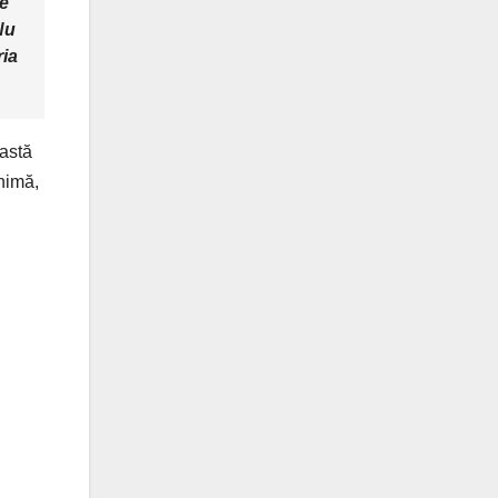
re
Nu
ria
eastă
inimă,