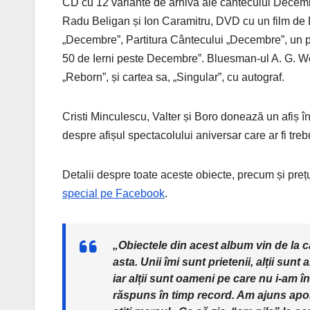
CD cu 12 variante de arhivă ale cântecului Decembr
Radu Beligan și Ion Caramitru, DVD cu un film de 
„Decembre”, Partitura Cântecului „Decembre”, un pli
50 de Ierni peste Decembre”. Bluesman-ul A. G. Wei
„Reborn”, și cartea sa, „Singular”, cu autograf.
Cristi Minculescu, Valter și Boro donează un afiș 
despre afișul spectacolului aniversar care ar fi treb
Detalii despre toate aceste obiecte, precum și prețuri
special pe Facebook
.
„Obiectele din acest album vin de la c
asta. Unii îmi sunt prietenii, alții sunt
iar alții sunt oameni pe care nu i-am î
răspuns în timp record. Am ajuns apoi s