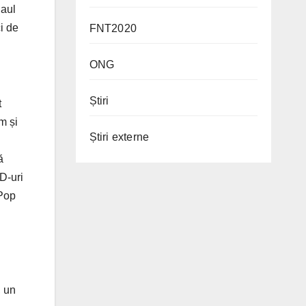
Paul
i de
FNT2020
ONG
Știri
t
m și
Știri externe
ă
D-uri
 Pop
.
, un