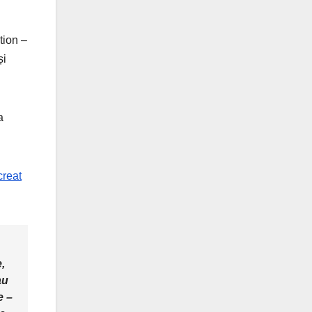
tion –
și
a
creat
e,
au
e –