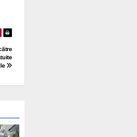
către
tuite
ale