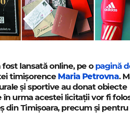
 a fost lansată online, pe o
pagină d
tei timișorence
Maria Petrovna
. M
turale și sportive au donat obiecte
 în urma acestei licitații vor fi folo
eș din Timișoara, precum și pentru