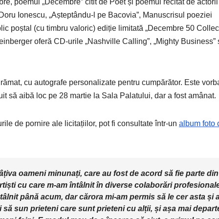
e, poemul „Decembre” citit de Poet și poemul recitat de actorii
Doru Ionescu, „Așteptându-l pe Bacovia”, Manuscrisul poeziei
c poștal (cu timbru valoric) ediție limitată „Decembre 50 Collec
nberger oferă CD-urile „Nashville Calling”, „Mighty Business” 
înrămat, cu autografe personalizate pentru cumpărător. Este vorb
uit să aibă loc pe 28 martie la Sala Palatului, dar a fost amânat.
le de pornire ale licitațiilor, pot fi consultate într-un
album foto 
âțiva oameni minunați, care au fost de acord să fie parte din
 artiști cu care m-am întâlnit în diverse colaborări profesional
ntâlnit până acum, dar cărora mi-am permis să le cer asta și 
ă sun prieteni care sunt prieteni cu alții, și așa mai depart