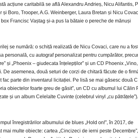
astă acțiune caritabilă se află Alexandru Andrieș, Nicu Alifantis, 
er și Boro, Trooper, A.G. Weinberger, Laura Bretan și Nicu Covac
box Francisc Vaștag și-a pus la bătaie o pereche de mănuși
prilej se numără: o schiță realizată de Nicu Covaci, care nu a fos
sa personală, cu autograf personalizat pentru cumpărător, precu
re” și „Phoenix – giudecata înțelepților” și un CD Phoenix „Vino,
. De asemenea, două seturi de corzi de chitară făcute de o firm
ac parte din inventarul licitației. Pe lisă se mai găsesc două C
ria obiectelor foarte greu de găsit”, un CD cu albumul lui Călin
te și un album Celelalte Cuvinte (celebrul vinyl „cu pătrățele”)
timpul înregistrărilor albumului de blues „Hold on!”, în 2017, de
nat mai multe obiecte: cartea „Cincizeci de ierni peste Decembre”