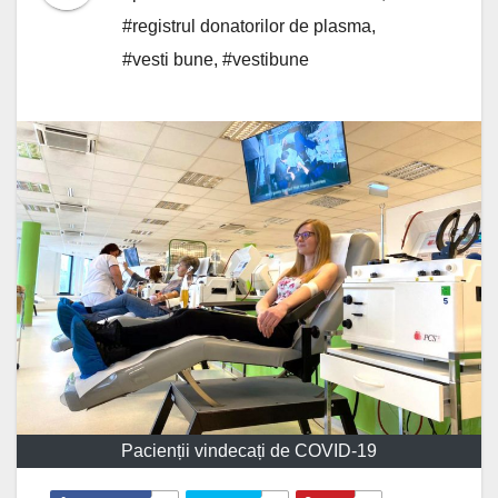
#registrul donatorilor de plasma
,
#vesti bune
,
#vestibune
Pacienții vindecați de COVID-19