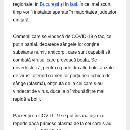
regionale, în
București
și în
Iași
. În cel mai scurt
timp vor fi instalate aparate în majoritatea județelor
din țară.
Oamenii care se vindecă de COVID-19 o fac, cel
puțin parțial, deoarece sângele lor conține
substanțe numiți anticorpi, care sunt capabili să
combată virusul care provoacă boala. Se
dovedește că, pentru o parte din alte boli cauzate
de viruși, oferind oamenilor porțiunea lichidă de
sânge (plasmă), obținută de la cei care s-au
vindecat de virus, duce la o îmbunătățire mai
rapidă a bolii.
Pacienții cu COVID-19 se pot însănătoși mai
repede dacă primesc plasma de la cei care s-au