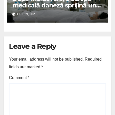
medicală daneză sprijină un
spital românesc
OCT 29, 2021
Leave a Reply
Your email address will not be published.
Required
fields are marked
*
Comment
*