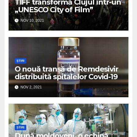
TIFF transformă Clujul într-un
„UNESCO City of Film”
NOV 10, 2021
ȘTIRI
O nouă tranșă de Remdesivir
distribuită spitalelor Covid-19
NOV 2, 2021
ȘTIRI
După moldoveni, o echipă