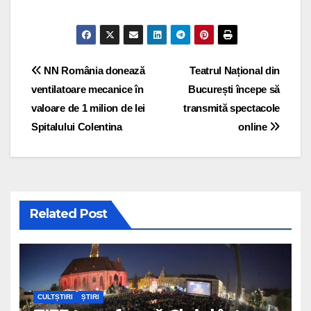
Post navigation
NN România donează
Teatrul Național din
ventilatoare mecanice în
București începe să
valoare de 1 milion de lei
transmită spectacole
Spitalului Colentina
online
Related Post
CULTȘTIRI
ȘTIRI