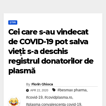
ȘTIRI
Cei care s-au vindecat
de COVID-19 pot salva
vieți: s-a deschis
registrul donatorilor de
plasmă
By
Florin Ghioca
#besmax pharma
,
APR 22, 2020
#covid-19
,
#covidplasma.ro
,
#plasma convalescenta covid-19
,