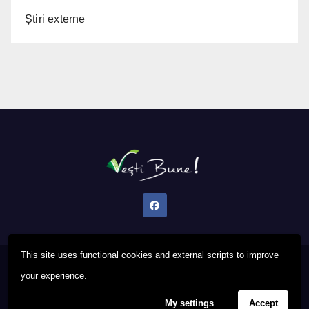
Știri externe
This site uses functional cookies and external scripts to improve
Proudly powered by WordPress
|
Theme: Newsup by
Themeansar
.
your experience.
My settings
Accept
Privacy Policy
FAQ