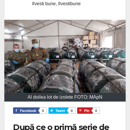
#vesti bune
,
#vestibune
Al doilea lot de izolete FOTO: MApN
Facebook
0
Tweet
0
Pin
0
După ce o primă serie de