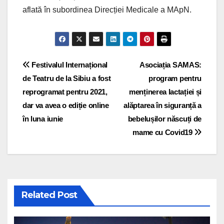
aflată în subordinea Direcției Medicale a MApN.
Post navigation
Festivalul Internațional
Asociația SAMAS:
de Teatru de la Sibiu a fost
program pentru
reprogramat pentru 2021,
menținerea lactației și
dar va avea o ediție online
alăptarea în siguranță a
în luna iunie
bebelușilor născuți de
mame cu Covid19
Related Post