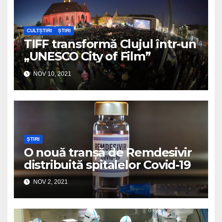
CULTȘTIRI
ȘTIRI
TIFF transformă Clujul într-un
„UNESCO City of Film”
NOV 10, 2021
ȘTIRI
O nouă tranșă de Remdesivir
distribuită spitalelor Covid-19
NOV 2, 2021