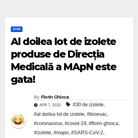
ȘTIRI
Al doilea lot de izolete
produse de Direcția
Medicală a MApN este
gata!
By
Florin Ghioca
#30 de izolete
,
APR 7, 2020
#al doilea lot de izolete
,
#bioevac
,
#coronavirus
,
#covid-19
,
#florin ghioca
,
#izolete
,
#mapn
,
#SARS-CoV-2
,