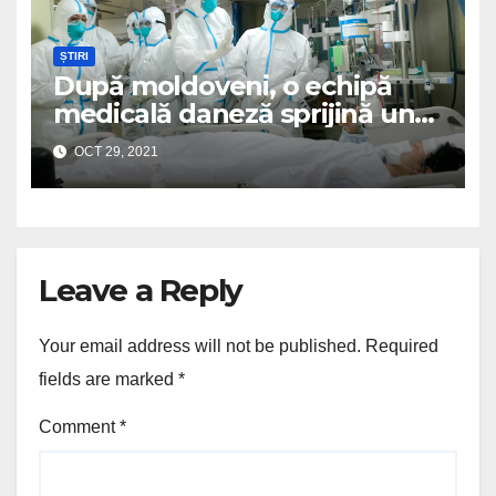
ȘTIRI
După moldoveni, o echipă
medicală daneză sprijină un
spital românesc
OCT 29, 2021
Leave a Reply
Your email address will not be published.
Required
fields are marked
*
Comment
*