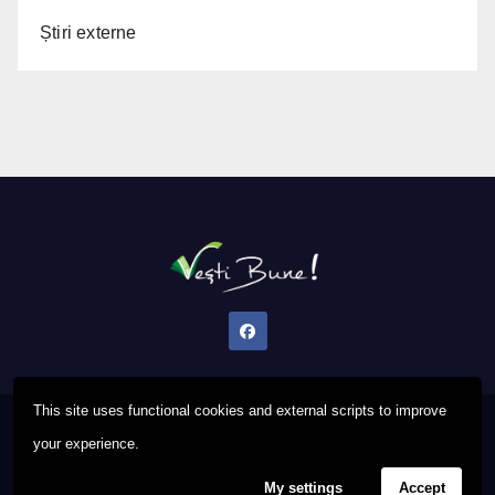
Știri externe
This site uses functional cookies and external scripts to improve
Proudly powered by WordPress
|
Theme: Newsup by
Themeansar
.
your experience.
My settings
Accept
Privacy Policy
FAQ