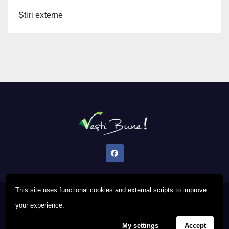
Știri externe
This site uses functional cookies and external scripts to improve
Proudly powered by WordPress
|
Theme: Newsup by
Themeansar
.
your experience.
My settings
Accept
Privacy Policy
FAQ