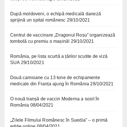
După moldoveni, o echipă medicală daneză
sprijină un spital românesc
29/10/2021
Centrul de vaccinare „Dragonul Roșu” organizează
tombolă cu premiu o mașină!
29/10/2021
România, pe lista scurtă a țărilor scutite de viză
SUA
29/10/2021
Două camioane cu 13 tone de echipamente
medicale din Franța ajung în România
28/10/2021
O nouă tranșă de vaccin Moderna a sosit în
România
08/04/2021
„Zilele Filmului Românesc în Suedia” – o primă
ediție online
08/04/2021