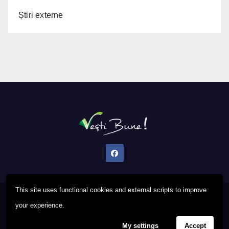
Știri externe
This site uses functional cookies and external scripts to improve
Proudly powered by WordPress
|
Theme: Newsup by
Themeansar
.
your experience.
My settings
Accept
Privacy Policy
FAQ