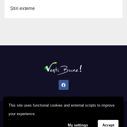
Știri externe
This site uses functional cookies and external scripts to improve
Proudly powered by WordPress
|
Theme: Newsup by
Themeansar
.
your experience.
My settings
Accept
Privacy Policy
FAQ