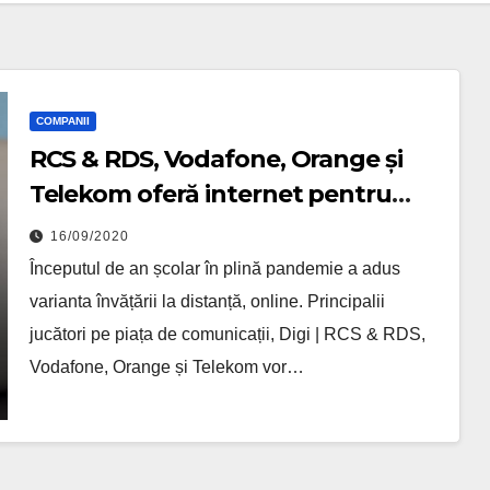
COMPANII
RCS & RDS, Vodafone, Orange și
Telekom oferă internet pentru
3.000 de școli
16/09/2020
Începutul de an școlar în plină pandemie a adus
varianta învățării la distanță, online. Principalii
jucători pe piața de comunicații, Digi | RCS & RDS,
Vodafone, Orange și Telekom vor…