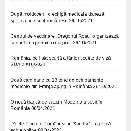
După moldoveni, o echipă medicală daneză
sprijină un spital românesc
29/10/2021
Centrul de vaccinare „Dragonul Roșu” organizează
tombolă cu premiu o mașină!
29/10/2021
România, pe lista scurtă a țărilor scutite de viză
SUA
29/10/2021
Două camioane cu 13 tone de echipamente
medicale din Franța ajung în România
28/10/2021
O nouă tranșă de vaccin Moderna a sosit în
România
08/04/2021
„Zilele Filmului Românesc în Suedia” – o primă
ediție online
08/04/2021