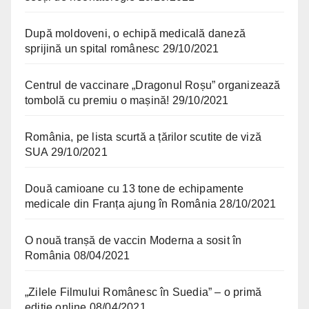
După moldoveni, o echipă medicală daneză
sprijină un spital românesc
29/10/2021
Centrul de vaccinare „Dragonul Roșu” organizează
tombolă cu premiu o mașină!
29/10/2021
România, pe lista scurtă a țărilor scutite de viză
SUA
29/10/2021
Două camioane cu 13 tone de echipamente
medicale din Franța ajung în România
28/10/2021
O nouă tranșă de vaccin Moderna a sosit în
România
08/04/2021
„Zilele Filmului Românesc în Suedia” – o primă
ediție online
08/04/2021