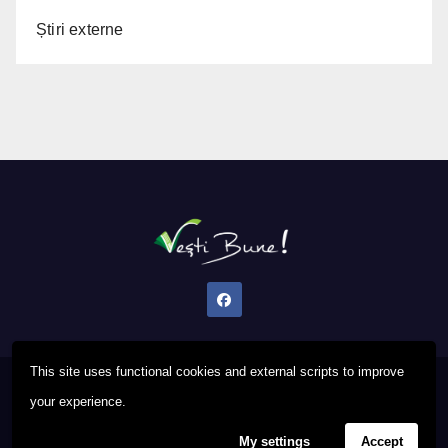
Știri externe
This site uses functional cookies and external scripts to improve
Proudly powered by WordPress
|
Theme: Newsup by
Themeansar
.
your experience.
My settings
Accept
Privacy Policy
FAQ