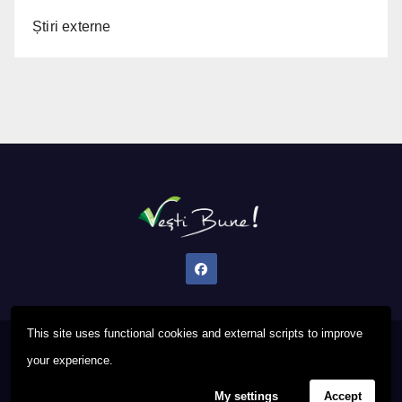
Știri externe
This site uses functional cookies and external scripts to improve
Proudly powered by WordPress
|
Theme: Newsup by
Themeansar
.
your experience.
My settings
Accept
Privacy Policy
FAQ