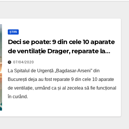
ȘTIRI
Deci se poate: 9 din cele 10 aparate
de ventilație Drager, reparate la
„Bagdasar-Arseni”. Urmează și al
07/04/2020
zecelea
La Spitalul de Urgență „Bagdasar-Arseni” din
București deja au fost reparate 9 din cele 10 aparate
de ventilație, urmând ca și al zecelea să fie funcțional
în curând.