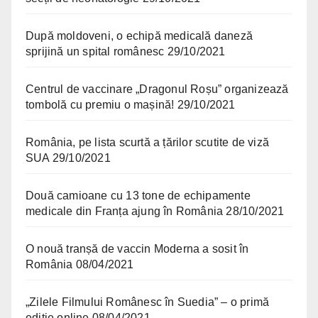
După moldoveni, o echipă medicală daneză
sprijină un spital românesc
29/10/2021
Centrul de vaccinare „Dragonul Roșu” organizează
tombolă cu premiu o mașină!
29/10/2021
România, pe lista scurtă a țărilor scutite de viză
SUA
29/10/2021
Două camioane cu 13 tone de echipamente
medicale din Franța ajung în România
28/10/2021
O nouă tranșă de vaccin Moderna a sosit în
România
08/04/2021
„Zilele Filmului Românesc în Suedia” – o primă
ediție online
08/04/2021