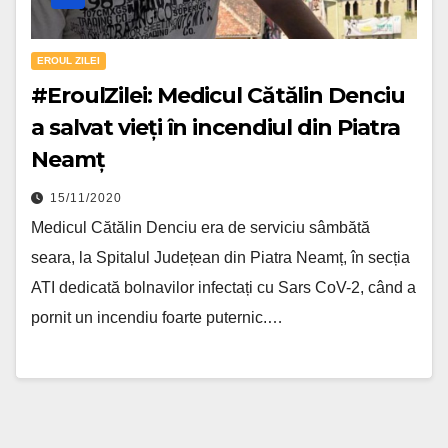
EROUL ZILEI
#EroulZilei: Medicul Cătălin Denciu
a salvat vieți în incendiul din Piatra
Neamț
15/11/2020
Medicul Cătălin Denciu era de serviciu sâmbătă
seara, la Spitalul Județean din Piatra Neamț, în secția
ATI dedicată bolnavilor infectați cu Sars CoV-2, când a
pornit un incendiu foarte puternic.…