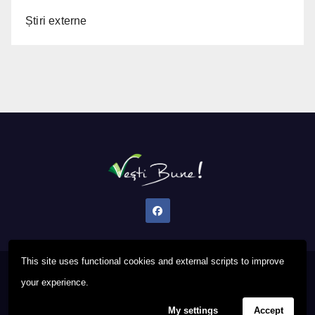
Știri externe
This site uses functional cookies and external scripts to improve
Proudly powered by WordPress
|
Theme: Newsup by
Themeansar
.
your experience.
My settings
Accept
Privacy Policy
FAQ