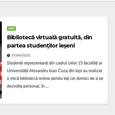
ONG
Bibliotecă virtuală gratuită, din
partea studenților ieșeni
07/04/2020
Studenții reprezentanți din cadrul celor 15 facultăți ai
Universității Alexandru Ioan Cuza din Iași au realizat
o mică bibliotecă online pentru toți cei dornici de a se
dezvolta personal, în…