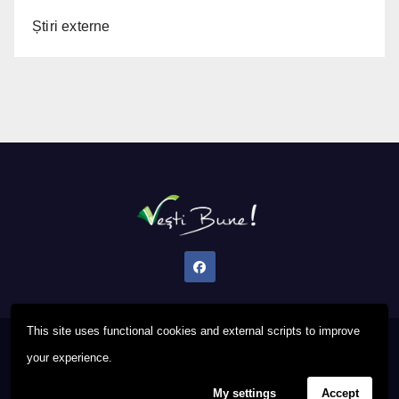
Știri externe
This site uses functional cookies and external scripts to improve
Proudly powered by WordPress
|
Theme: Newsup by
Themeansar
.
your experience.
My settings
Accept
Privacy Policy
FAQ