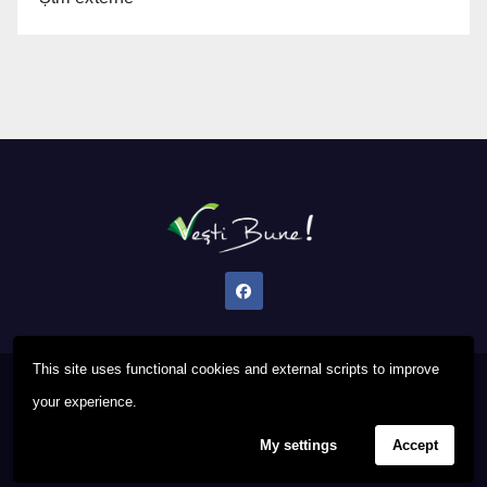
This site uses functional cookies and external scripts to improve
Proudly powered by WordPress
|
Theme: Newsup by
Themeansar
.
your experience.
My settings
Accept
Privacy Policy
FAQ