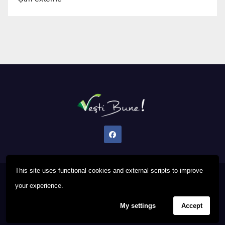
This site uses functional cookies and external scripts to improve
Proudly powered by WordPress
|
Theme: Newsup by
Themeansar
.
your experience.
My settings
Accept
Privacy Policy
FAQ