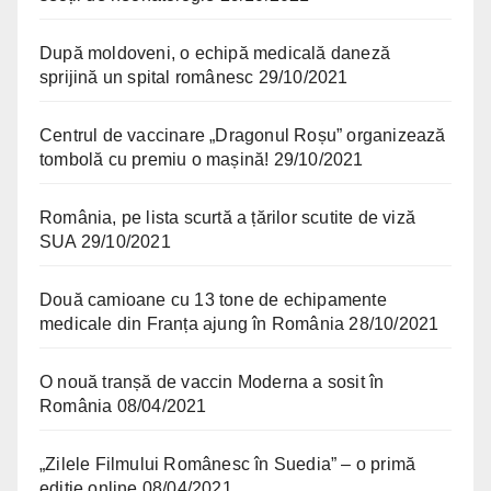
După moldoveni, o echipă medicală daneză
sprijină un spital românesc
29/10/2021
Centrul de vaccinare „Dragonul Roșu” organizează
tombolă cu premiu o mașină!
29/10/2021
România, pe lista scurtă a țărilor scutite de viză
SUA
29/10/2021
Două camioane cu 13 tone de echipamente
medicale din Franța ajung în România
28/10/2021
O nouă tranșă de vaccin Moderna a sosit în
România
08/04/2021
„Zilele Filmului Românesc în Suedia” – o primă
ediție online
08/04/2021