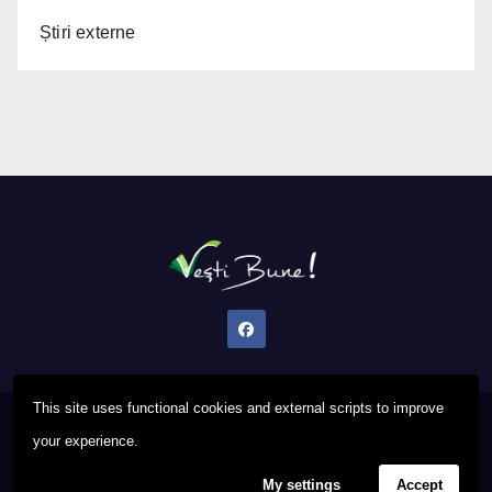
Știri externe
This site uses functional cookies and external scripts to improve
Proudly powered by WordPress
|
Theme: Newsup by
Themeansar
.
your experience.
My settings
Accept
Privacy Policy
FAQ