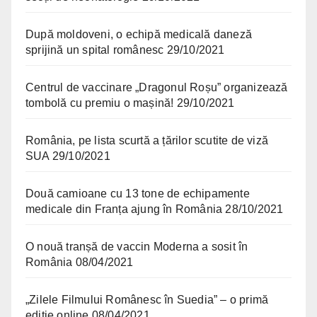
După moldoveni, o echipă medicală daneză
sprijină un spital românesc
29/10/2021
Centrul de vaccinare „Dragonul Roșu” organizează
tombolă cu premiu o mașină!
29/10/2021
România, pe lista scurtă a țărilor scutite de viză
SUA
29/10/2021
Două camioane cu 13 tone de echipamente
medicale din Franța ajung în România
28/10/2021
O nouă tranșă de vaccin Moderna a sosit în
România
08/04/2021
„Zilele Filmului Românesc în Suedia” – o primă
ediție online
08/04/2021