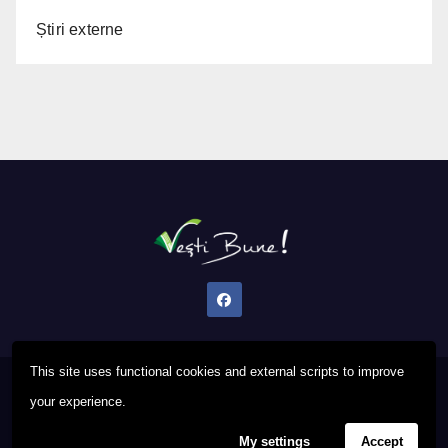
Știri externe
This site uses functional cookies and external scripts to improve
Proudly powered by WordPress
|
Theme: Newsup by
Themeansar
.
your experience.
My settings
Accept
Privacy Policy
FAQ