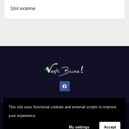
Știri externe
This site uses functional cookies and external scripts to improve
Proudly powered by WordPress
|
Theme: Newsup by
Themeansar
.
your experience.
My settings
Accept
Privacy Policy
FAQ