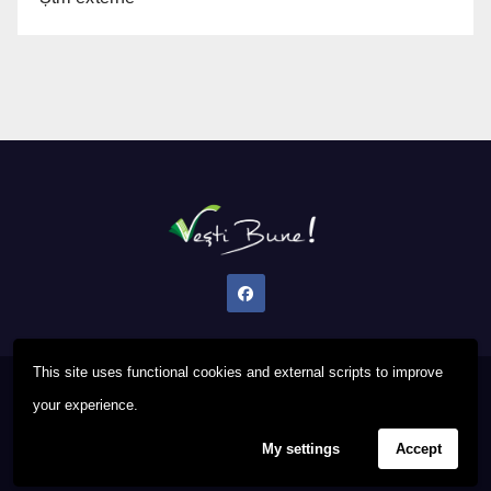
This site uses functional cookies and external scripts to improve
Proudly powered by WordPress
|
Theme: Newsup by
Themeansar
.
your experience.
My settings
Accept
Privacy Policy
FAQ