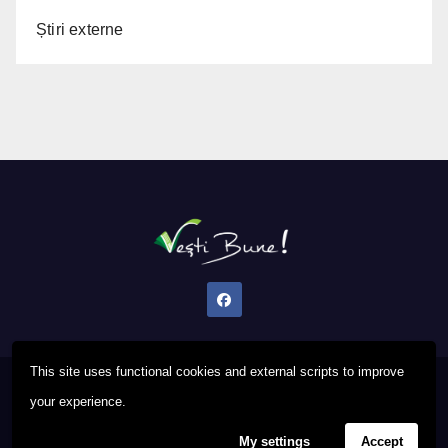
Știri externe
This site uses functional cookies and external scripts to improve
Proudly powered by WordPress
|
Theme: Newsup by
Themeansar
.
your experience.
My settings
Accept
Privacy Policy
FAQ