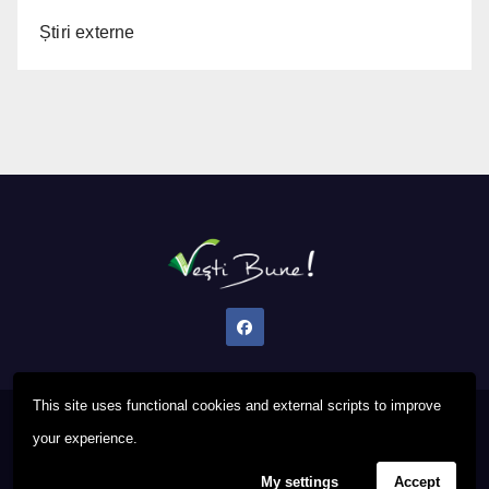
Știri externe
This site uses functional cookies and external scripts to improve
Proudly powered by WordPress
|
Theme: Newsup by
Themeansar
.
your experience.
My settings
Accept
Privacy Policy
FAQ