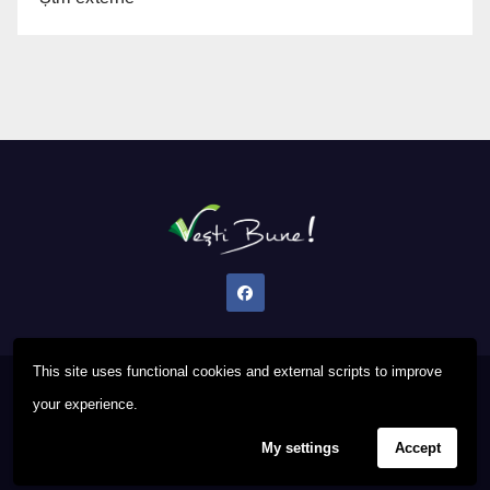
This site uses functional cookies and external scripts to improve
Proudly powered by WordPress
|
Theme: Newsup by
Themeansar
.
your experience.
My settings
Accept
Privacy Policy
FAQ