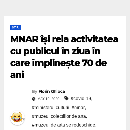
ȘTIRI
MNAR își reia activitatea
cu publicul în ziua în
care împlinește 70 de
ani
By
Florin Ghioca
#covid-19
,
MAY 19, 2020
#ministerul culturii
,
#mnar
,
#muzeul colectiilor de arta
,
#muzeul de arta se redeschide
,