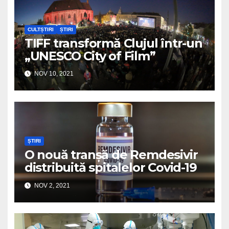
CULTȘTIRI
ȘTIRI
TIFF transformă Clujul într-un
„UNESCO City of Film”
NOV 10, 2021
ȘTIRI
O nouă tranșă de Remdesivir
distribuită spitalelor Covid-19
NOV 2, 2021