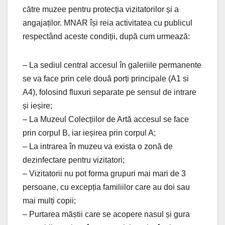
către muzee pentru protecția vizitatorilor și a
angajaților. MNAR își reia activitatea cu publicul
respectând aceste condiții, după cum urmează:
– La sediul central accesul în galeriile permanente
se va face prin cele două porți principale (A1 si
A4), folosind fluxuri separate pe sensul de intrare
și ieșire;
– La Muzeul Colecțiilor de Artă accesul se face
prin corpul B, iar ieșirea prin corpul A;
– La intrarea în muzeu va exista o zonă de
dezinfectare pentru vizitatori;
– Vizitatorii nu pot forma grupuri mai mari de 3
persoane, cu excepția familiilor care au doi sau
mai mulți copii;
– Purtarea măștii care se acopere nasul și gura