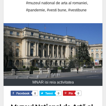
#muzeul national de arta al romaniei
,
#pandemie
,
#vesti bune
,
#vestibune
MNAR isi reia activitatea
Facebook
0
Tweet
0
Pin
0