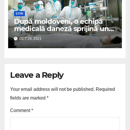
ȘTIRI
După moldoveni, o echipă
medicală daneză sprijină un
spital românesc
OCT 29, 2021
Leave a Reply
Your email address will not be published.
Required
fields are marked
*
Comment
*