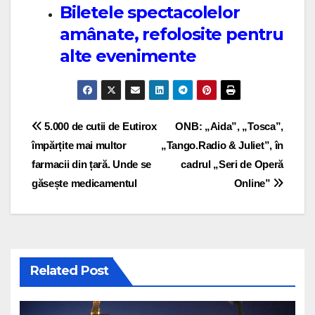
Biletele spectacolelor
amânate, refolosite pentru
alte evenimente
Post navigation
5.000 de cutii de Eutirox
ONB: „Aida”, „Tosca”,
împărțite mai multor
„Tango.Radio & Juliet”, în
farmacii din țară. Unde se
cadrul „Seri de Operă
găsește medicamentul
Online”
Related Post