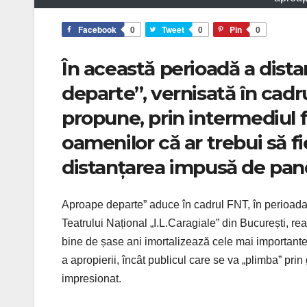
Facebook
0
Tweet
0
Pin
0
În această perioadă a distan
departe”, vernisată în cadru
propune, prin intermediul f
oamenilor că ar trebui să fie
distanțarea impusă de pa
Aproape departe” aduce în cadrul FNT, în perioada 
Teatrului Național „I.L.Caragiale” din București, real
bine de șase ani imortalizează cele mai importante
a apropierii, încât publicul care se va „plimba” pr
impresionat.