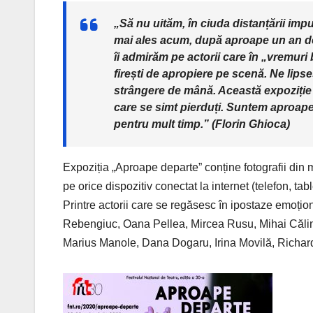
„Să nu uităm, în ciuda distanțării imp
mai ales acum, după aproape un an de
îi admirăm pe actorii care în „vremuri
firești de apropiere pe scenă. Ne lipse
strângere de mână. Această expoziție
care se simt pierduți. Suntem aproape 
pentru mult timp.” (Florin Ghioca)
Expoziția „Aproape departe” conține fotografii din m
pe orice dispozitiv conectat la internet (telefon, ta
Printre actorii care se regăsesc în ipostaze emoțion
Rebengiuc, Oana Pellea, Mircea Rusu, Mihai Călin
Marius Manole, Dana Dogaru, Irina Movilă, Richard 