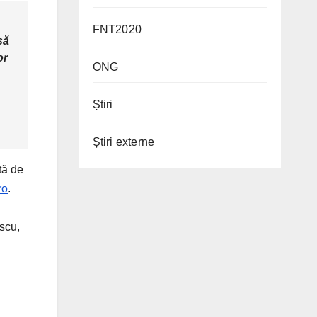
FNT2020
să
or
ONG
Știri
Știri externe
tă de
ro
.
scu,