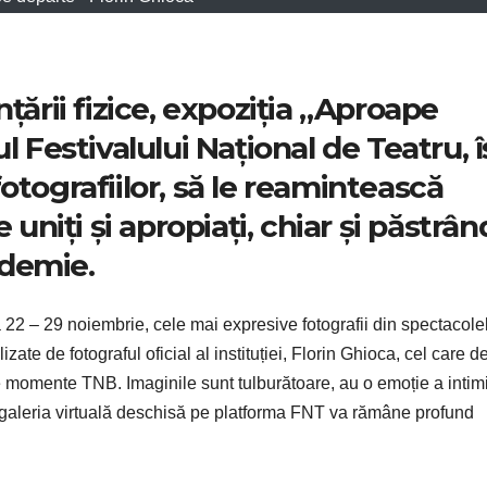
țării fizice, expoziția „Aproape
l Festivalului Național de Teatru, î
otografiilor, să le reamintească
 uniți și apropiați, chiar și păstrân
ndemie.
22 – 29 noiembrie, cele mai expresive fotografii din spectacole
izate de fotograful oficial al instituției, Florin Ghioca, cel care d
 momente TNB. Imaginile sunt tulburătoare, au o emoție a intimit
in galeria virtuală deschisă pe platforma FNT va rămâne profund