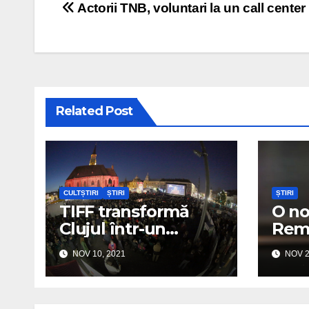
Post navigation
Actorii TNB, voluntari la un call cente
Related Post
CULTȘTIRI
ȘTIRI
ȘTIRI
TIFF transformă
O no
Clujul într-un
Remd
„UNESCO City of
distr
NOV 10, 2021
NOV 2
Film”
Covi