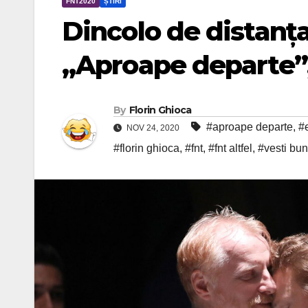
FNT2020
ȘTIRI
Dincolo de distanța
„Aproape departe”,
By
Florin Ghioca
#aproape departe
,
#
NOV 24, 2020
#florin ghioca
,
#fnt
,
#fnt altfel
,
#vesti bu