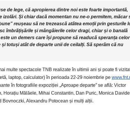
use de lege, că apropierea dintre noi este foarte importantă,
 izolări. Și chiar dacă momentan nu ne-o permitem, măcar 
 bune” reușeau să ne trezească atâtea emoții prin gesturile l
sc îmbrățișările și mângâierile celor dragi, chiar și o banală
 este un demers care își propune să readucă speranța celor
și totuși atât de departe unii de ceilalți. Să sperăm că nu
ai multe spectacole TNB realizate în ultimii ani și poate fi vizita
bletă, laptop, calculator) în perioada 22-29 noiembrie pe
www.fnt.
ante în fotografiile expoziției „Aproape departe” se află: Victor
, Horațiu Mălăele, Mihai Constantin, Dan Puric, Monica Davide
Bovnoczki, Alexandru Potocean și mulți alții.