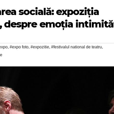
rea socială: expoziția
 despre emoția intimităț
expo
,
#expo foto
,
#expozitie
,
#festivalul national de teatru
,
ne