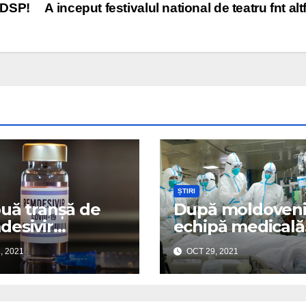
r DSP!
A inceput festivalul national de teatru fnt alt
ȘTIRI
uă tranșă de
După moldoveni
esivir
echipă medicală
ibuită spitalelor
daneză sprijină 
, 2021
OCT 29, 2021
d-19
spital românesc