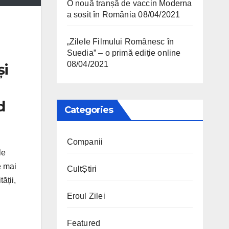
O nouă tranșă de vaccin Moderna
a sosit în România
08/04/2021
„Zilele Filmului Românesc în
Suedia” – o primă ediție online
08/04/2021
și
d
Categories
Companii
le
e mai
CultȘtiri
ății,
Eroul Zilei
Featured