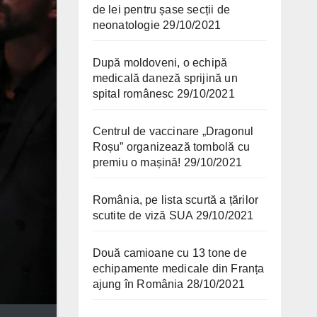
de lei pentru șase secții de
neonatologie
29/10/2021
După moldoveni, o echipă
medicală daneză sprijină un
spital românesc
29/10/2021
Centrul de vaccinare „Dragonul
Roșu” organizează tombolă cu
premiu o mașină!
29/10/2021
România, pe lista scurtă a țărilor
scutite de viză SUA
29/10/2021
Două camioane cu 13 tone de
echipamente medicale din Franța
ajung în România
28/10/2021